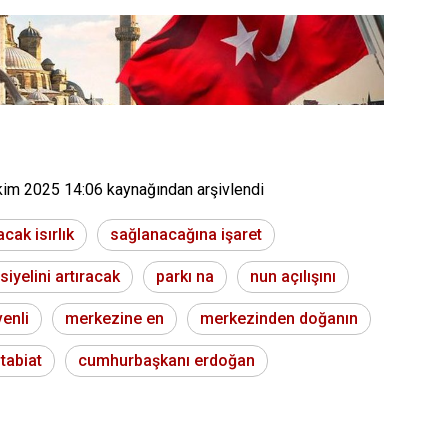
kim 2025 14:06
kaynağından arşivlendi
cak isırlık
sağlanacağına işaret
siyelini artıracak
parkı na
nun açılışını
enli
merkezine en
merkezinden doğanın
 tabiat
cumhurbaşkanı erdoğan