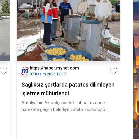
https://haber.mynet.com
07 Kasım 2025 17:17
Sağlıksız şartlarda patates dilimleyen
işletme mühürlendi
Antalya’nın Aksu ilçesinde bir ihbar üzerine
harekete geçen belediye zabıta müdürlüğü
ekipleri, Aksu İlçe Tarım ve Orm