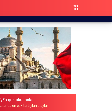
En çok okunanlar
Şu anda en çok tartışılan olaylar