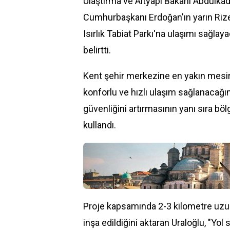
Ulaştırma ve Altyapı Bakanı Abdulkadir
Cumhurbaşkanı Erdoğan'ın yarın Rize'
Isırlık Tabiat Parkı'na ulaşımı sağlaya
belirtti.
Kent şehir merkezine en yakın mesire 
konforlu ve hızlı
ulaşım
sağlanacağına
güvenliğini artırmasının yanı sıra bö
kullandı.
Proje kapsamında 2-3 kilometre uzun
inşa edildiğini aktaran Uraloğlu, "Yol