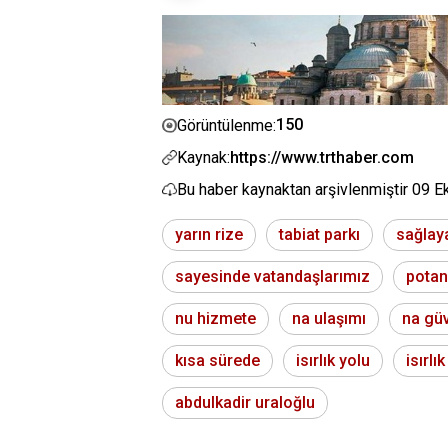
150
Görüntülenme:
Kaynak:
https://www.trthaber.com
Bu haber kaynaktan arşivlenmiştir
09 E
yarın rize
tabiat parkı
sağlaya
sayesinde vatandaşlarımız
potan
nu hizmete
na ulaşımı
na güv
kısa sürede
isırlık yolu
isırlık
abdulkadir uraloğlu