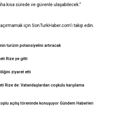
a kısa sürede ve güvenle ulaşabilecek."
kaçırmamak için SonTurkHaber.com'ı takip edin.
enin turizm potansiyelini artıracak
i Rize ye gitti
ğini ziyaret etti
i Rize de: Vatandaşlardan coşkulu karşılama
oplu açılış töreninde konuşuyor Gündem Haberleri