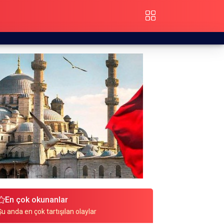
En çok okunanlar
Şu anda en çok tartışılan olaylar