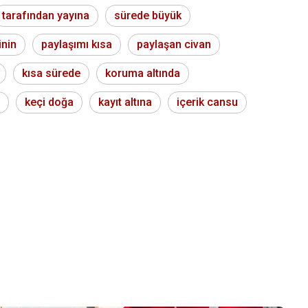
tarafından yayına
sürede büyük
inin
paylaşımı kısa
paylaşan civan
kısa sürede
koruma altında
keçi doğa
kayıt altına
içerik cansu