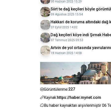
30 Haziran 2025 15:29
Siirt te dağ keçileri böyle görüntü
09 Ağustos 2025 15:54
Hakkari de koruma altındaki dağ 
27 Eylül 2025 14:02
Dağ keçileri köye indi Şırnak Habe
07 Temmuz 2025 09:53
Artvin de yol ortasında yavruların
18 Haziran 2025 14:08
227
Görüntülenme:
Kaynak:
https://haber.mynet.com
Bu haber kaynaktan arşivlenmiştir
06 T