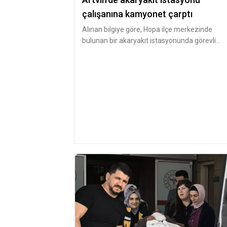
çalışanına kamyonet çarptı
Alınan bilgiye göre, Hopa ilçe merkezinde
bulunan bir akaryakıt istasyonunda görevli
Yüksel Gaz, istasyon girişinde yo