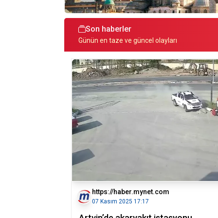
Son haberler
Günün en taze ve güncel olayları
https://haber.mynet.com
07 Kasım 2025 17:17
Artvin’de akaryakıt istasyonu