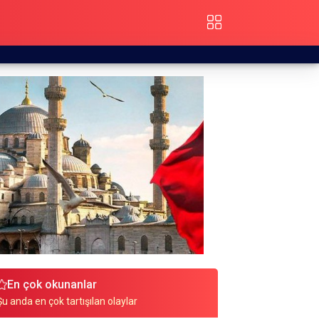
En çok okunanlar
Şu anda en çok tartışılan olaylar