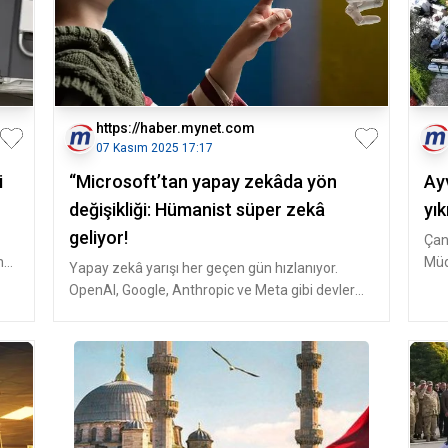
https://haber.mynet.com
07 Kasım 2025 17:17
i
“Microsoft’tan yapay zekâda yön
Ay
değişikliği: Hümanist süper zekâ
yık
geliyor!
Çan
n
Müd
Yapay zekâ yarışı her geçen gün hızlanıyor.
müc
OpenAI, Google, Anthropic ve Meta gibi devler
genel yapay zekâ (AGI) hedef