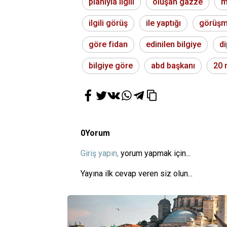
planıyla ilgili
oluşan gazze
m
ilgili görüş
ile yaptığı
görüşm
göre fidan
edinilen bilgiye
di
bilgiye göre
abd başkanı
20 
0
Yorum
Giriş yapın,
yorum yapmak için...
Yayına ilk cevap veren siz olun...