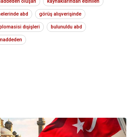
addeden oluşan
kaynaklarından edinilen
elerinde abd
görüş alışverişinde
plomasisi dışişleri
bulunuldu abd
maddeden