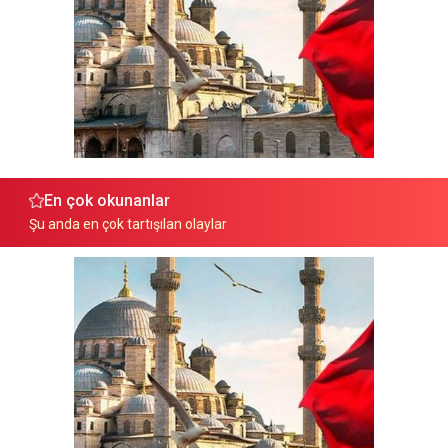
En çok okunanlar
Şu anda en çok tartışılan olaylar