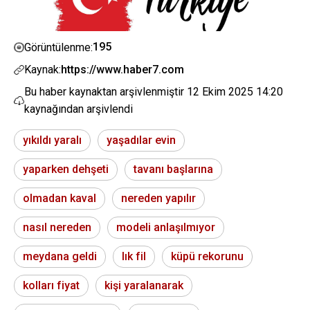
195
Görüntülenme:
Kaynak:
https://www.haber7.com
Bu haber kaynaktan arşivlenmiştir
12 Ekim 2025 14:20
kaynağından arşivlendi
yıkıldı yaralı
yaşadılar evin
yaparken dehşeti
tavanı başlarına
olmadan kaval
nereden yapılır
nasıl nereden
modeli anlaşılmıyor
meydana geldi
lık fil
küpü rekorunu
kolları fiyat
kişi yaralanarak