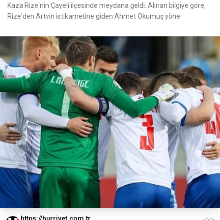
Kaza Rize'nin Çayeli ilçesinde meydana geldi. Alınan bilgiye göre,
Rize'den Artvin istikametine giden Ahmet Okumuş yöne
https://hurriyet.com.tr