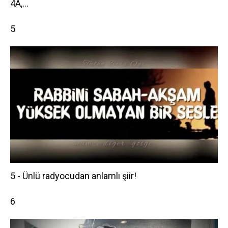
4A,...
5
5 - Ünlü radyocudan anlamlı şiir!
6