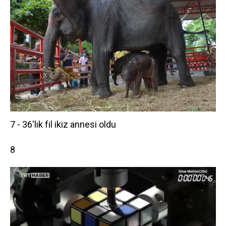
7 - 36'lık fil ikiz annesi oldu
8