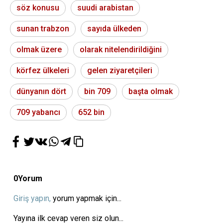
söz konusu
suudi arabistan
sunan trabzon
sayıda ülkeden
olmak üzere
olarak nitelendirildiğini
körfez ülkeleri
gelen ziyaretçileri
dünyanın dört
bin 709
başta olmak
709 yabancı
652 bin
0
Yorum
Giriş yapın,
yorum yapmak için...
Yayına ilk cevap veren siz olun...