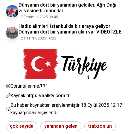
Dünyanın dört bir yanından geldiler, Ağrı Dağı
zirvesine tırmandılar
17 Temmuz 2025 09:45
Hadis alimleri İstanbul’da bir araya geliyor:
Dünyanın dört bir yanından akın var VİDEO İZLE
12 Haziran 2025 16:22
111
Görüntülenme:
Kaynak:
https://halktv.com.tr
Bu haber kaynaktan arşivlenmiştir
18 Eylül 2025 12:17
kaynağından arşivlendi
çok sayıda
yanından gelen
trabzon un