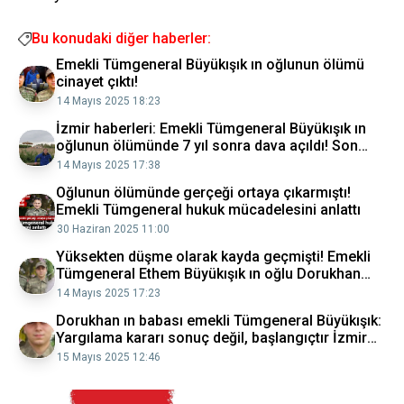
Bu konudaki diğer haberler:
Emekli Tümgeneral Büyükışık ın oğlunun ölümü
cinayet çıktı!
14 Mayıs 2025 18:23
İzmir haberleri: Emekli Tümgeneral Büyükışık ın
oğlunun ölümünde 7 yıl sonra dava açıldı! Son
dakika haberi Son dakika haberler Son dakika
14 Mayıs 2025 17:38
haberleri
Oğlunun ölümünde gerçeği ortaya çıkarmıştı!
Emekli Tümgeneral hukuk mücadelesini anlattı
30 Haziran 2025 11:00
Yüksekten düşme olarak kayda geçmişti! Emekli
Tümgeneral Ethem Büyükışık ın oğlu Dorukhan
Büyükışık ın ölümüyle ilgili yeni gelişme:
14 Mayıs 2025 17:23
Ağırlaştırılmış müebbetleri isteniyor
Dorukhan ın babası emekli Tümgeneral Büyükışık:
Yargılama kararı sonuç değil, başlangıçtır İzmir
Haberleri
15 Mayıs 2025 12:46