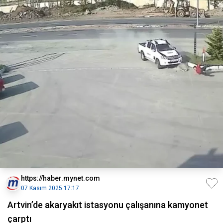
https://haber.mynet.com
07 Kasım 2025 17:17
Artvin’de akaryakıt istasyonu çalışanına kamyonet
çarptı