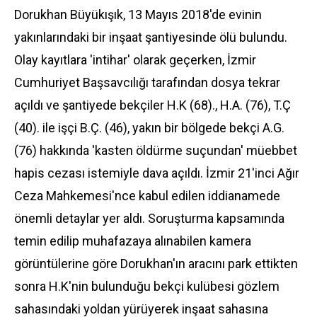
Dorukhan Büyükışık, 13 Mayıs 2018'de evinin
yakınlarındaki bir inşaat şantiyesinde ölü bulundu.
Olay kayıtlara 'intihar' olarak geçerken,
İzmir
Cumhuriyet Başsavcılığı tarafından dosya tekrar
açıldı ve şantiyede bekçiler H.K (68)., H.A. (76), T.Ç
(40). ile işçi B.Ç. (46), yakın bir bölgede bekçi A.G.
(76) hakkında 'kasten öldürme suçundan' müebbet
hapis cezası istemiyle dava açıldı. İzmir 21'inci Ağır
Ceza Mahkemesi'nce kabul edilen iddianamede
önemli detaylar yer aldı. Soruşturma kapsamında
temin edilip muhafazaya alınabilen kamera
görüntülerine göre Dorukhan'ın aracını park ettikten
sonra H.K'nin bulunduğu bekçi kulübesi gözlem
sahasındaki yoldan yürüyerek inşaat sahasına