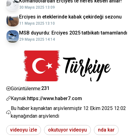
Komandolardan Erciyes te nefes kesen anlar!
30 Mayıs 2025 13:09
Erciyes in eteklerinde kabak çekirdeği sezonu
11 Mayıs 2025 13:10
MSB duyurdu: Erciyes 2025 tatbikatı tamamlandı
29 Mayıs 2025 14:14
231
Görüntülenme:
Kaynak:
https://www.haber7.com
Bu haber kaynaktan arşivlenmiştir
12 Ekim 2025 12:02
kaynağından arşivlendi
videoyu i̇zle
okutuyor videoyu
nda kar