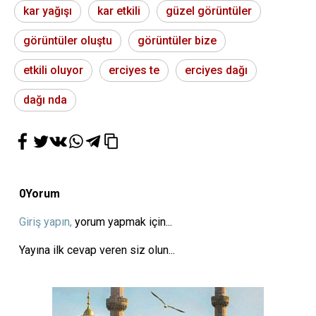
kar yağışı
kar etkili
güzel görüntüler
görüntüler oluştu
görüntüler bize
etkili oluyor
erciyes te
erciyes dağı
dağı nda
0
Yorum
Giriş yapın,
yorum yapmak için...
Yayına ilk cevap veren siz olun...