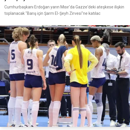
Cumhurbaşkanı Erdoğan yarın Mısır'da Gazze'deki ateşkese ilişkin
toplanacak "Barış için Şarm El-Şeyh Zirvesi"ne katılac