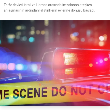
Terör devleti İsrail ve Hamas arasında imzalanan ateşkes
anlaşmasının ardından Filistinlilerin evlerine dönüşü başladı.