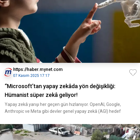
https://haber.mynet.com
07 Kasım 2025 17:17
“Microsoft’tan yapay zekâda yön değişikliği:
Hümanist süper zekâ geliyor!
Yapay zekâ yarışı her geçen gün hızlanıyor. OpenAI, Google,
Anthropic ve Meta gibi devler genel yapay zekâ (AGI) hedef