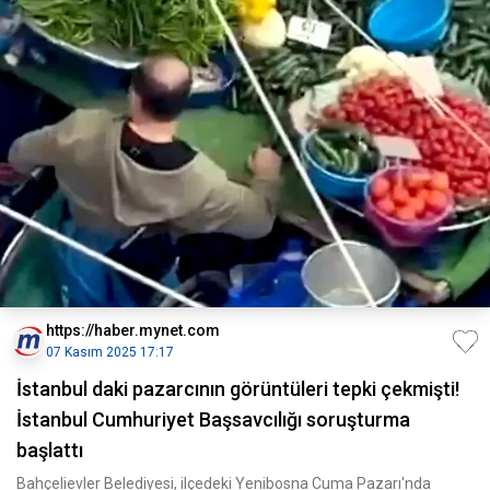
https://haber.mynet.com
07 Kasım 2025 17:17
İstanbul daki pazarcının görüntüleri tepki çekmişti!
İstanbul Cumhuriyet Başsavcılığı soruşturma
başlattı
Bahçelievler Belediyesi, ilçedeki Yenibosna Cuma Pazarı'nda