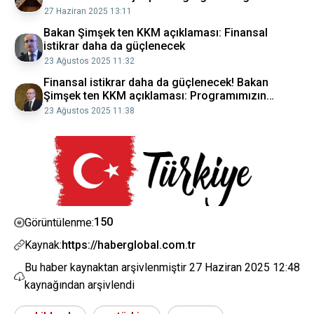
Gazetesi
27 Haziran 2025 13:11
Bakan Şimşek ten KKM açıklaması: Finansal
istikrar daha da güçlenecek
23 Ağustos 2025 11:32
Finansal istikrar daha da güçlenecek! Bakan
Şimşek ten KKM açıklaması: Programımızın
önemli hedeflerinden birine daha ulaştık
23 Ağustos 2025 11:38
150
Görüntülenme:
Kaynak:
https://haberglobal.com.tr
Bu haber kaynaktan arşivlenmiştir
27 Haziran 2025 12:48
kaynağından arşivlendi