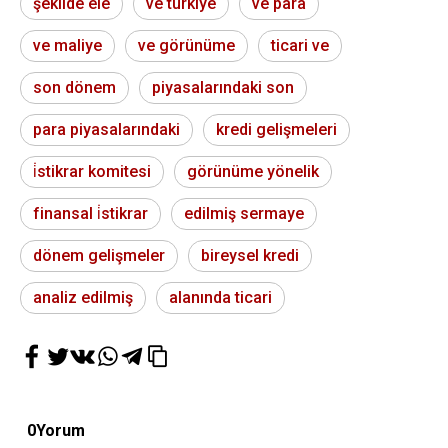
şekilde ele
ve türkiye
ve para
ve maliye
ve görünüme
ticari ve
son dönem
piyasalarındaki son
para piyasalarındaki
kredi gelişmeleri
i̇stikrar komitesi
görünüme yönelik
finansal i̇stikrar
edilmiş sermaye
dönem gelişmeler
bireysel kredi
analiz edilmiş
alanında ticari
0
Yorum