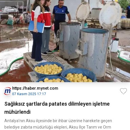
https://haber.mynet.com
07 Kasım 2025 17:17
Sağlıksız şartlarda patates dilimleyen işletme
mühürlendi
Antalya’nın Aksu ilçesinde bir ihbar üzerine harekete geçen
belediye zabıta müdürlüğü ekipleri, Aksu İlçe Tarım ve Orm