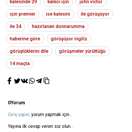
kalesinde 29
kaleci için
john victor
için premier
ise kalesini
ile görüşüyor
ile 34
hazırlanan donnarumma
haberine göre
görüşüyor i̇ngi̇li̇z
görüştüklerini dile
görüşmeler yürüttüğü
14 maçta
0
Yorum
Giriş yapın,
yorum yapmak için...
Yayına ilk cevap veren siz olun...