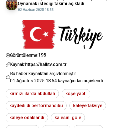
Oynamak istediği takımı açıkladı
02 Haziran 2025 18:33
195
Görüntülenme:
Kaynak:
https://halktv.com.tr
Bu haber kaynaktan arşivlenmiştir
01 Ağustos 2025 18:54
kaynağından arşivlendi
kırmızılılarda abdullah
köşe yaptı
kaydedildi performansibu
kaleye takviye
kaleye odaklandı
kalesini gole