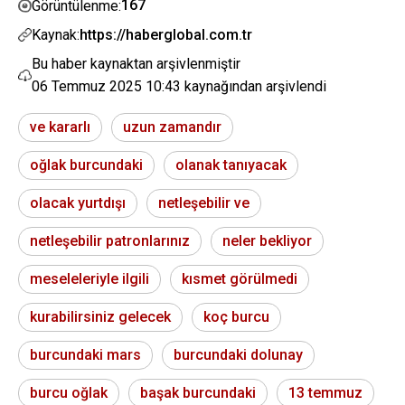
167
Görüntülenme:
Kaynak:
https://haberglobal.com.tr
Bu haber kaynaktan arşivlenmiştir
06 Temmuz 2025 10:43
kaynağından arşivlendi
ve kararlı
uzun zamandır
oğlak burcundaki
olanak tanıyacak
olacak yurtdışı
netleşebilir ve
netleşebilir patronlarınız
neler bekliyor
meseleleriyle ilgili
kısmet görülmedi
kurabilirsiniz gelecek
koç burcu
burcundaki mars
burcundaki dolunay
burcu oğlak
başak burcundaki
13 temmuz