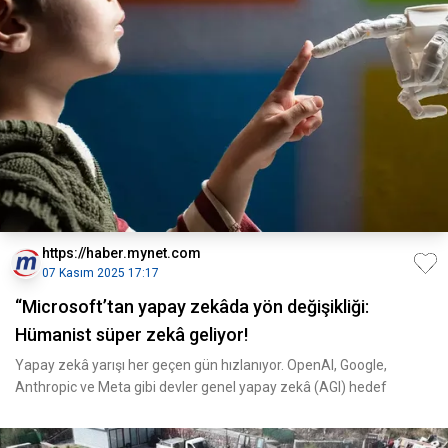
https://haber.mynet.com
07 Kasım 2025 17:17
“Microsoft’tan yapay zekâda yön değişikliği:
Hümanist süper zekâ geliyor!
Yapay zekâ yarışı her geçen gün hızlanıyor. OpenAI, Google,
Anthropic ve Meta gibi devler genel yapay zekâ (AGI) hedef