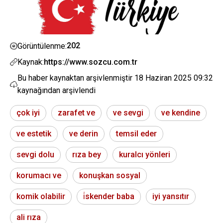
202
Görüntülenme:
Kaynak:
https://www.sozcu.com.tr
Bu haber kaynaktan arşivlenmiştir
18 Haziran 2025 09:32
kaynağından arşivlendi
çok iyi
zarafet ve
ve sevgi
ve kendine
ve estetik
ve derin
temsil eder
sevgi dolu
rıza bey
kuralcı yönleri
korumacı ve
konuşkan sosyal
komik olabilir
i̇skender baba
iyi yansıtır
ali rıza