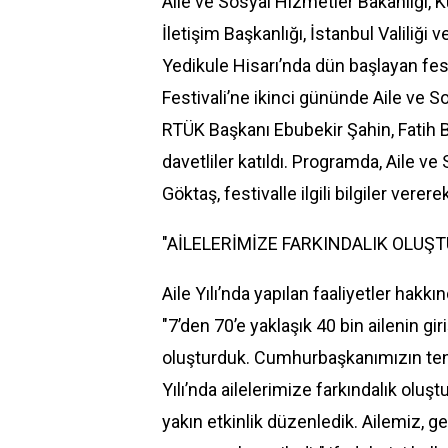
Aile ve Sosyal Hizmetler Bakanlığı, Kü
İletişim Başkanlığı,
İstanbul
Valiliği 
Yedikule Hisarı’nda dün başlayan fes
Festivali’ne ikinci gününde Aile ve
RTÜK Başkanı Ebubekir Şahin
, Fatih
davetliler katıldı. Programda, Aile 
Göktaş, festivalle ilgili bilgiler vere
"AİLELERİMİZE FARKINDALIK OLUŞ
Aile Yılı’nda yapılan faaliyetler hak
"7’den 70’e yaklaşık 40 bin ailenin giri
oluşturduk. Cumhurbaşkanımızın tensiple
Yılı’nda ailelerimize farkındalık oluş
yakın etkinlik düzenledik. Ailemiz,