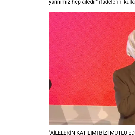
yarınımız hep ailedir" ifadelerini kulla
"AİLELERİN KATILIMI BİZİ MUTLU E