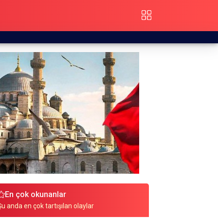
En çok okunanlar
Şu anda en çok tartışılan olaylar