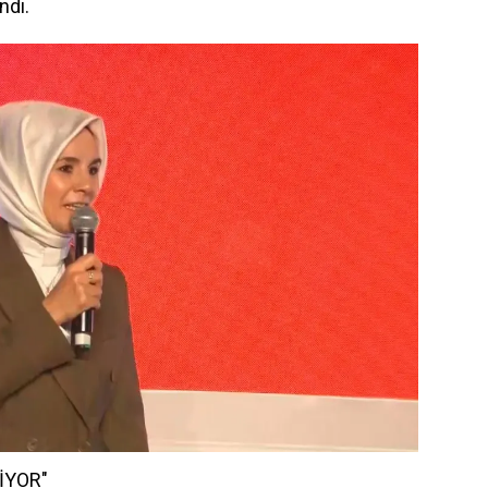
ndı.
DİYOR"