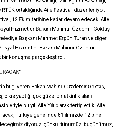
ltür ve Turizm Bakanlığı, Milli Eğitim Bakanlığı,
ve RTÜK ortaklığında Aile Festivali düzenleniyor.
tival, 12 Ekim tarihine kadar devam edecek. Aile
 Sosyal Hizmetler Bakanı Mahinur Özdemir Göktaş,
 Belediye Başkanı Mehmet Ergün Turan ve diğer
ve Sosyal Hizmetler Bakanı Mahinur Özdemir
rek bir konuşma gerçekleştirdi.
TURACAK"
kında bilgi veren Bakan Mahinur Özdemir Göktaş,
ş, çıkış yaptığı çok güzel bir etkinlik alanı
riyle bu yılı Aile Yılı olarak tertip ettik. Aile
turacak, Türkiye genelinde 81 ilimizde 12 bine
 geleceğimiz diyoruz, çünkü dünümüz, bugünümüz,