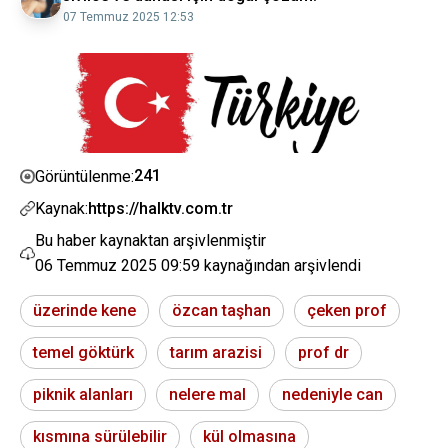
07 Temmuz 2025 12:53
241
Görüntülenme:
Kaynak:
https://halktv.com.tr
Bu haber kaynaktan arşivlenmiştir
06 Temmuz 2025 09:59
kaynağından arşivlendi
üzerinde kene
özcan taşhan
çeken prof
temel göktürk
tarım arazisi
prof dr
piknik alanları
nelere mal
nedeniyle can
kısmına sürülebilir
kül olmasına