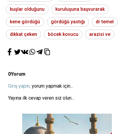
kuşlar olduğunu
kuruluşuna başvurarak
kene gördüğü
gördüğü yastığı
dr temel
dikkat çeken
böcek kovucu
arazisi ve
0
Yorum
Giriş yapın,
yorum yapmak için...
Yayına ilk cevap veren siz olun...