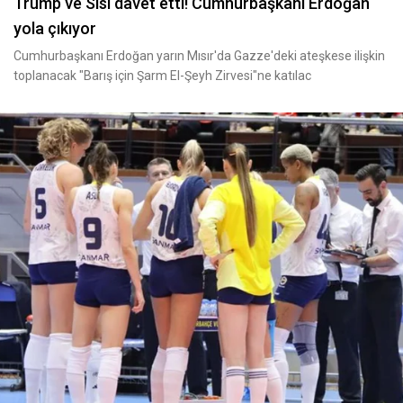
Trump ve Sisi davet etti! Cumhurbaşkanı Erdoğan
yola çıkıyor
Cumhurbaşkanı Erdoğan yarın Mısır'da Gazze'deki ateşkese ilişkin
toplanacak "Barış için Şarm El-Şeyh Zirvesi"ne katılac