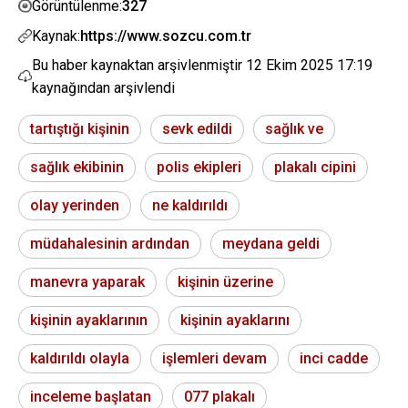
327
Görüntülenme:
Kaynak:
https://www.sozcu.com.tr
Bu haber kaynaktan arşivlenmiştir
12 Ekim 2025 17:19
kaynağından arşivlendi
tartıştığı kişinin
sevk edildi
sağlık ve
sağlık ekibinin
polis ekipleri
plakalı cipini
olay yerinden
ne kaldırıldı
müdahalesinin ardından
meydana geldi
manevra yaparak
kişinin üzerine
kişinin ayaklarının
kişinin ayaklarını
kaldırıldı olayla
işlemleri devam
inci cadde
inceleme başlatan
077 plakalı