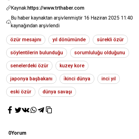
Kaynak:
https://www.trthaber.com
Bu haber kaynaktan arşivlenmiştir
16 Haziran 2025 11:40
kaynağından arşivlendi
özür mesajını
yıl dönümünde
sürekli özür
söylentilerin bulunduğu
sorumluluğu olduğunu
senelerdeki özür
kuzey kore
japonya başbakanı
i̇kinci dünya
inci yıl
eski özür
dünya savaşı
0
Yorum