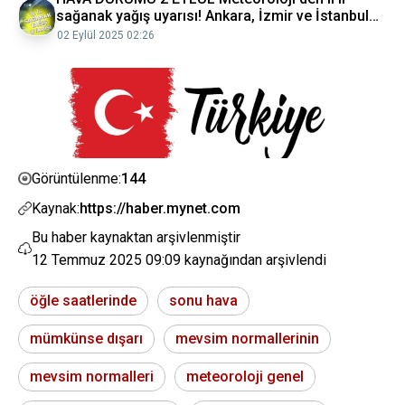
sağanak yağış uyarısı! Ankara, İzmir ve İstanbul
hava durumu raporu
02 Eylül 2025 02:26
144
Görüntülenme:
Kaynak:
https://haber.mynet.com
Bu haber kaynaktan arşivlenmiştir
12 Temmuz 2025 09:09
kaynağından arşivlendi
öğle saatlerinde
sonu hava
mümkünse dışarı
mevsim normallerinin
mevsim normalleri
meteoroloji genel