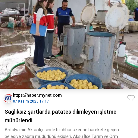
https://haber.mynet.com
07 Kasım 2025 17:17
Sağlıksız şartlarda patates dilimleyen işletme
mühürlendi
Antalya’nın Aksu ilçesinde bir ihbar üzerine harekete geçen
belediye zabıta müdürlüğü ekipleri, Aksu İlçe Tarım ve Orm