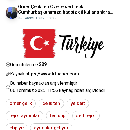
Ömer Çelik ten Özel e sert tepki:
Cumhurbaşkanımıza hadsiz dil kullananlara
hadlerini hatırlatacağız
06 Temmuz 2025 12:25
289
Görüntülenme:
Kaynak:
https://www.trthaber.com
Bu haber kaynaktan arşivlenmiştir
06 Temmuz 2025 11:56
kaynağından arşivlendi
ömer çelik
çelik ten
ye sert
tepki ayrıntılar
ten chp
sert tepki
chp ye
ayrıntılar geliyor