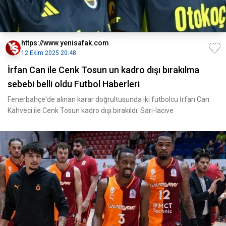
https://www.yenisafak.com
12 Ekim 2025 20:48
İrfan Can ile Cenk Tosun un kadro dışı bırakılma
sebebi belli oldu Futbol Haberleri
Fenerbahçe'de alınan karar doğrultusunda iki futbolcu İrfan Can
Kahveci ile Cenk Tosun kadro dışı bırakıldı. Sarı-lacive