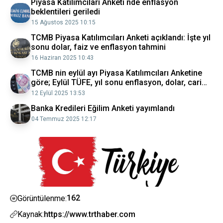
Piyasa Katılımcıları Anketi nde enflasyon
beklentileri geriledi
15 Ağustos 2025 10:15
TCMB Piyasa Katılımcıları Anketi açıklandı: İşte yıl
sonu dolar, faiz ve enflasyon tahmini
16 Haziran 2025 10:43
TCMB nin eylül ayı Piyasa Katılımcıları Anketine
göre; Eylül TÜFE, yıl sonu enflasyon, dolar, cari
işlemler açığı yüzde kaç olacak?
12 Eylül 2025 13:53
Banka Kredileri Eğilim Anketi yayımlandı
04 Temmuz 2025 12:17
162
Görüntülenme:
Kaynak:
https://www.trthaber.com