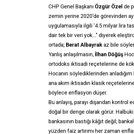
CHP Genel Başkanı
Özgür Özel
de p
zemin yerine 2020'de görevinden ay
uygulamasıyla ilgili '4.5 milyar lira 
dair tek bir veri yok..." diyerek eleştird
ortada;
Berat
Albayrak
az bile söylem
Yanlış anlaşılmasın,
İlhan Döğüş
Hoca
ortodoks iktisadi reçetelerine de kök
Hocanın söylediklerinden anladığım 
ana akım iktisadın klasik reçetelerine d
böylece enflasyon düşer.
Bu anlayış, parayı dışarıdan kontrol e
doğal bir denge olarak görür. Halb
bankasının bastığı kâğıt değil; bankal
yüzden faiz artırımı her zaman enfl