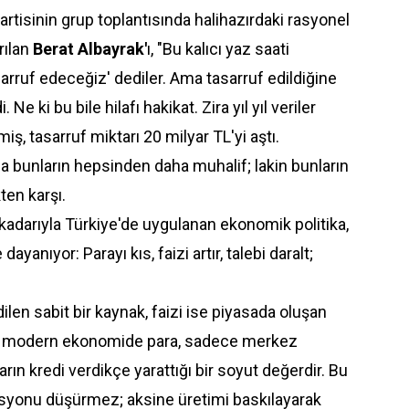
artisinin grup toplantısında halihazırdaki rasyonel
rılan
Berat Albayrak'
ı, "Bu kalıcı yaz saati
tasarruf edeceğiz' dediler. Ama tasarruf edildiğine
i. Ne ki bu bile hilafı hakikat. Zira yıl yıl veriler
iş, tasarruf miktarı 20 milyar TL'yi aştı.
 bunların hepsinden daha muhalif; lakin bunların
ten karşı.
kadarıyla Türkiye'de uygulanan ekonomik politika,
ayanıyor: Parayı kıs, faizi artır, talebi daralt;
dilen sabit bir kaynak, faizi ise piyasada oluşan
uki modern ekonomide para, sadece merkez
arın kredi verdikçe yarattığı bir soyut değerdir. Bu
asyonu düşürmez; aksine üretimi baskılayarak