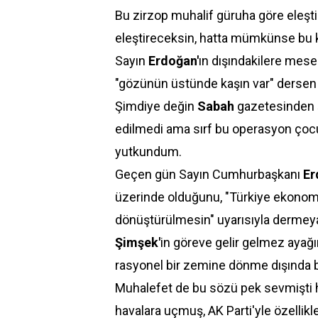
Bu zirzop muhalif güruha göre ele
eleştireceksin, hatta mümkünse bu 
Sayın
Erdoğan'
ın dışındakilere mese
"gözünün üstünde kaşın var" dersen 
Şimdiye değin
Sabah
gazetesinden 
edilmedi ama sırf bu operasyon çoc
yutkundum.
Geçen gün Sayın Cumhurbaşkanı
Er
üzerinde olduğunu, "Türkiye ekonomi
dönüştürülmesin" uyarısıyla dermey
Şimşek'
in göreve gelir gelmez ayağı
rasyonel bir zemine dönme dışında bi
Muhalefet de bu sözü pek sevmişti han
havalara uçmuş, AK Parti'yle özelli