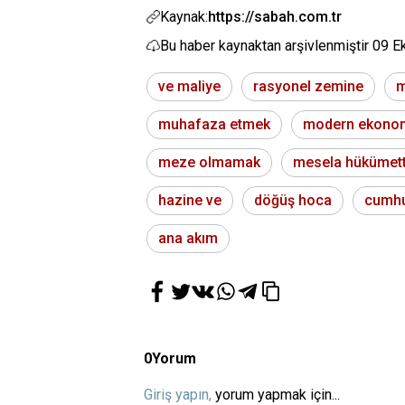
Kaynak:
https://sabah.com.tr
Bu haber kaynaktan arşivlenmiştir
09 E
ve maliye
rasyonel zemine
m
muhafaza etmek
modern ekono
meze olmamak
mesela hükümet
hazine ve
döğüş hoca
cumhu
ana akım
0
Yorum
Giriş yapın,
yorum yapmak için...