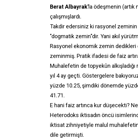
Berat
Albayrak'
la ödeşmenin (artık n
çalışmışlardı.
Takdir edersiniz ki rasyonel zeminin
"dogmatik zemin"dir. Yani akıl yürütm
Rasyonel ekonomik zemin dedikleri de
zeminmiş. Pratik ifadesi de faiz art
Muhalefetin de topyekûn alkışladı
yıl 4 ay geçti. Göstergelere bakıyoru
yüzde 10.25, şimdiki dönemde yüzd
41.71.
E hani faiz artınca kur düşecekti? 
Heterodoks iktisadın öncü isimleri
iktisat zihniyetiyle malul muhalefeti
dile getirmişti.