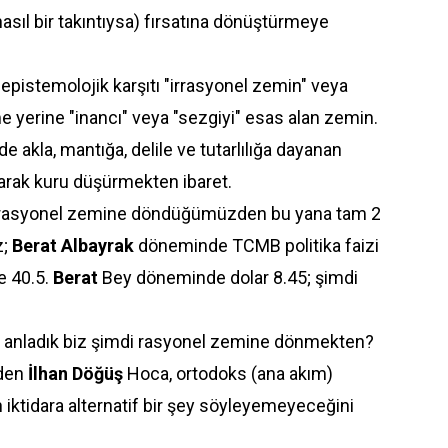
asıl bir takıntıysa) fırsatına dönüştürmeye
 epistemolojik karşıtı "irrasyonel zemin" veya
e yerine "inancı" veya "sezgiyi" esas alan zemin.
 akla, mantığa, delile ve tutarlılığa dayanan
ırarak kuru düşürmekten ibaret.
ğı rasyonel zemine döndüğümüzden bu yana tam 2
z;
Berat
Albayrak
döneminde
TCMB
politika faizi
e 40.5.
Berat
Bey döneminde dolar 8.45; şimdi
Ne anladık biz şimdi rasyonel zemine dönmekten?
nden
İlhan
Döğüş
Hoca, ortodoks (ana akım)
n iktidara alternatif bir şey söyleyemeyeceğini