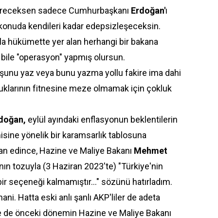
ştireceksen sadece Cumhurbaşkanı
Erdoğan'
ı
konuda kendileri kadar edepsizleşeceksin.
la hükümette yer alan herhangi bir bakana
bile "operasyon" yapmış olursun.
şunu yaz veya bunu yazma yollu fakire ima dahi
uklarının fitnesine meze olmamak için çokluk
doğan,
eylül ayındaki enflasyonun beklentilerin
sine yönelik bir karamsarlık tablosuna
an edince, Hazine ve Maliye Bakanı
Mehmet
nın tozuyla (3 Haziran 2023'te) "Türkiye'nin
r seçeneği kalmamıştır..." sözünü hatırladım.
i. Hatta eski anlı şanlı AKP'liler de adeta
kle de önceki dönemin Hazine ve Maliye Bakanı