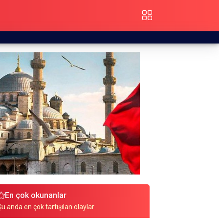
En çok okunanlar
Şu anda en çok tartışılan olaylar