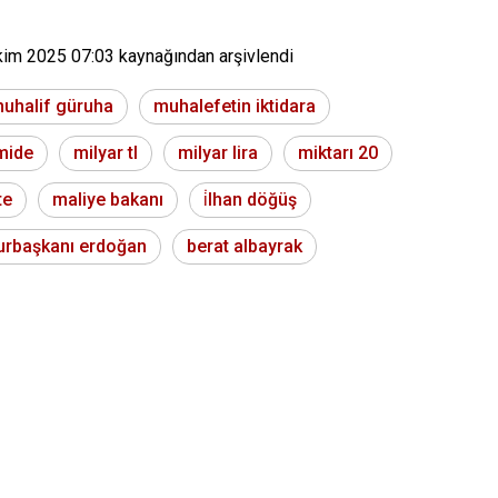
kim 2025 07:03
kaynağından arşivlendi
uhalif güruha
muhalefetin iktidara
mide
milyar tl
milyar lira
miktarı 20
te
maliye bakanı
i̇lhan döğüş
rbaşkanı erdoğan
berat albayrak