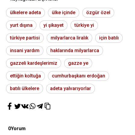
ülkelere adeta
ülke içinde
özgür özel
yurt dışına
yi şikayet
türkiye yi
türkiye partisi
milyarlarca liralık
için batılı
insani yardım
haklarında milyarlarca
gazzeli kardeşlerimiz
gazze ye
ettiğin koltuğa
cumhurbaşkanı erdoğan
batılı ülkelere
adeta yalvarıyorlar
0
Yorum