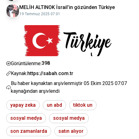
MELİH ALTINOK İsrail’in gözünden Türkiye
19 Temmuz 2025 07:01
398
Görüntülenme:
Kaynak:
https://sabah.com.tr
Bu haber kaynaktan arşivlenmiştir
05 Ekim 2025 07:07
kaynağından arşivlendi
yapay zeka
un abd
tiktok un
sosyal medya
sosyal medya
son zamanlarda
satın alıyor