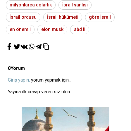
milyonlarca dolarlık
i̇srail yanlısı
i̇srail ordusu
i̇srail hükümeti
göre i̇srail
en önemli
elon musk
abd li
0
Yorum
Giriş yapın,
yorum yapmak için...
Yayına ilk cevap veren siz olun...