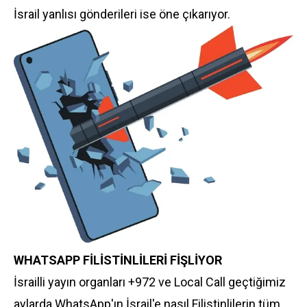
İsrail yanlısı gönderileri ise öne çıkarıyor.
WHATSAPP FİLİSTİNLİLERİ FİŞLİYOR
İsrailli yayın organları +972 ve Local Call geçtiğimiz
aylarda WhatsApp'ın İsrail'e nasıl Filistinlilerin tüm