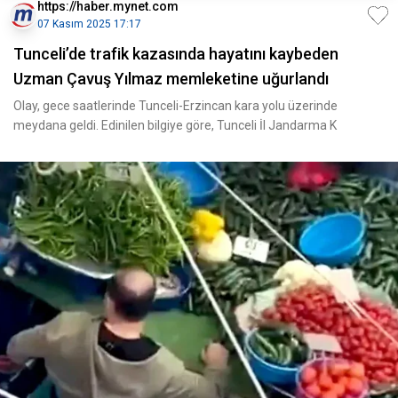
https://haber.mynet.com
07 Kasım 2025 17:17
Tunceli’de trafik kazasında hayatını kaybeden
Uzman Çavuş Yılmaz memleketine uğurlandı
Olay, gece saatlerinde Tunceli-Erzincan kara yolu üzerinde
meydana geldi. Edinilen bilgiye göre, Tunceli İl Jandarma K