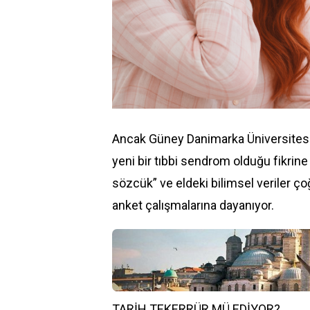
Ancak Güney Danimarka Üniversitesi
yeni bir tıbbi sendrom olduğu fikrine
sözcük” ve eldeki bilimsel veriler ç
anket çalışmalarına dayanıyor.
TARİH TEKERRÜR MÜ EDİYOR?