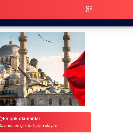
En çok okunanlar
Şu anda en çok tartışılan olaylar