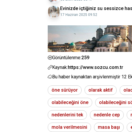
Evinizde içtiğiniz su sessizce has
17 Haziran 2025 09:52
259
Görüntülenme:
Kaynak:
https://www.sozcu.com.tr
Bu haber kaynaktan arşivlenmiştir
12 E
öne sürüyor
olarak aktif
ola
olabileceğini öne
olabileceğini s
nedenlerini tek
nedenle cep
mola verilmesini
masa başı