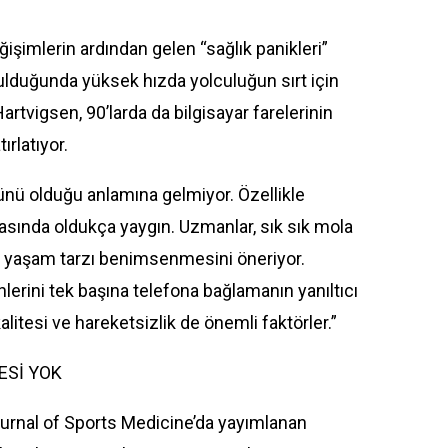
işimlerin ardından gelen “sağlık panikleri”
kurulduğunda yüksek hızda yolculuğun sırt için
Hartvigsen, 90’larda da bilgisayar farelerinin
rlatıyor.
rünü olduğu anlamına gelmiyor. Özellikle
rasında oldukça yaygın. Uzmanlar, sık sık mola
bir yaşam tarzı benimsenmesini öneriyor.
lerini tek başına telefona bağlamanın yanıltıcı
alitesi ve hareketsizlik de önemli faktörler.”
ESİ YOK
ournal of Sports Medicine’da yayımlanan