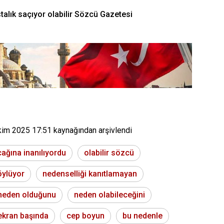
talık saçıyor olabilir Sözcü Gazetesi
kim 2025 17:51
kaynağından arşivlendi
cağına inanılıyordu
olabilir sözcü
öylüyor
nedenselliği kanıtlamayan
neden olduğunu
neden olabileceğini
ekran başında
cep boyun
bu nedenle