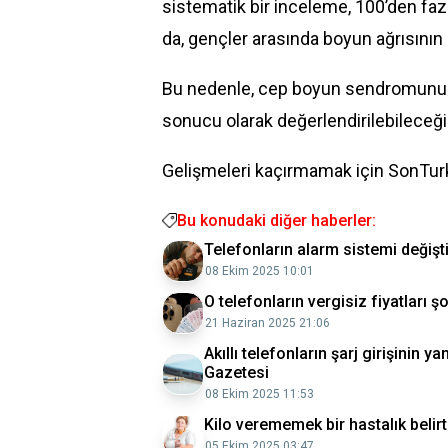
sistematik bir inceleme, 100’den fazl
da, gençler arasında boyun ağrısının a
Bu nedenle, cep boyun sendromunun t
sonucu olarak değerlendirilebileceğ
Gelişmeleri kaçırmamak için SonTurk
Bu konudaki diğer haberler:
Telefonların alarm sistemi değiş
08 Ekim 2025 10:01
O telefonların vergisiz fiyatları
21 Haziran 2025 21:06
Akıllı telefonların şarj girişinin 
Gazetesi
08 Ekim 2025 11:53
Kilo verememek bir hastalık belirt
05 Ekim 2025 03:47