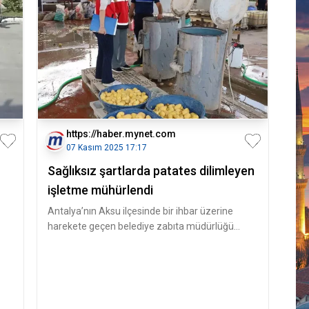
https://haber.mynet.com
07 Kasım 2025 17:17
Sağlıksız şartlarda patates dilimleyen
işletme mühürlendi
Antalya’nın Aksu ilçesinde bir ihbar üzerine
harekete geçen belediye zabıta müdürlüğü
ekipleri, Aksu İlçe Tarım ve Orm