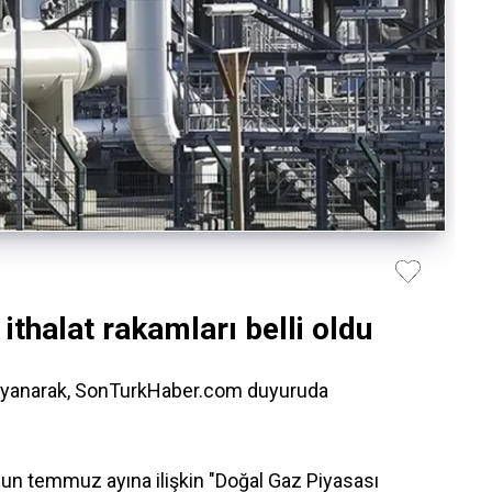
thalat rakamları belli oldu
dayanarak, SonTurkHaber.com duyuruda
n temmuz ayına ilişkin "Doğal Gaz Piyasası