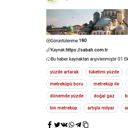
180
Görüntülenme:
Kaynak:
https://sabah.com.tr
Bu haber kaynaktan arşivlenmiştir
01 E
yüzde artarak
tüketimi yüzde
metreküpü boru
metreküp ile
dönemde yüzde
doğal gaz
b
bin metreküp
artışla milyar
a