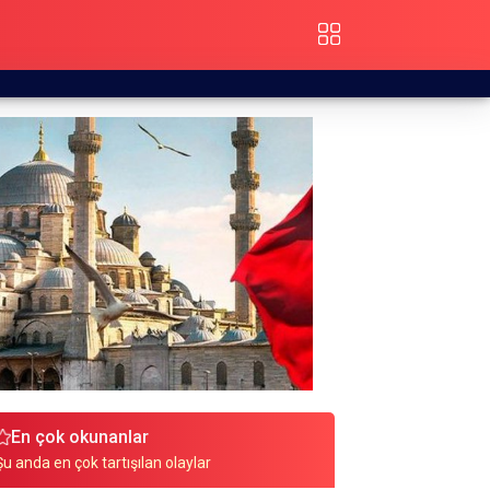
En çok okunanlar
Şu anda en çok tartışılan olaylar