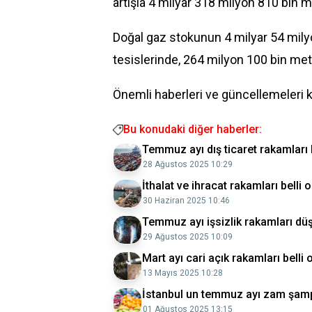
artışla 4 milyar 318 milyon 810 bin m
Doğal gaz stokunun 4 milyar 54 mily
tesislerinde, 264 milyon 100 bin me
Önemli haberleri ve güncellemeleri 
Bu konudaki diğer haberler:
Temmuz ayı dış ticaret rakamları b
28 Ağustos 2025 10:29
İthalat ve ihracat rakamları belli 
30 Haziran 2025 10:46
Temmuz ayı işsizlik rakamları dü
29 Ağustos 2025 10:09
Mart ayı cari açık rakamları belli
13 Mayıs 2025 10:28
İstanbul un temmuz ayı zam şamp
01 Ağustos 2025 13:15