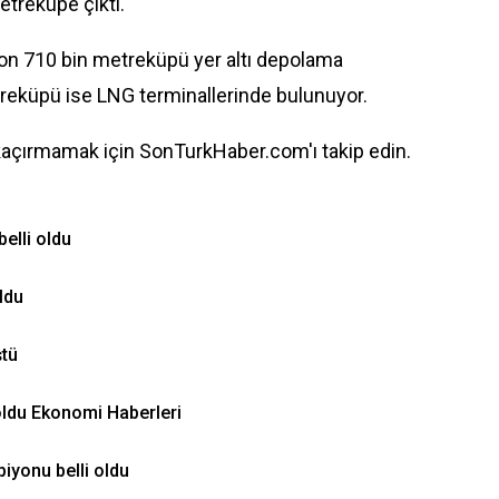
etreküpe çıktı.
on 710 bin metreküpü yer altı depolama
treküpü ise LNG terminallerinde bulunuyor.
kaçırmamak için SonTurkHaber.com'ı takip edin.
elli oldu
oldu
ştü
 oldu Ekonomi Haberleri
iyonu belli oldu