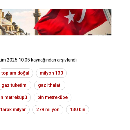
kim 2025 10:05
kaynağından arşivlendi
toplam doğal
milyon 130
gaz tüketimi
gaz ithalatı
in metreküpü
bin metreküpe
rtarak milyar
279 milyon
130 bin