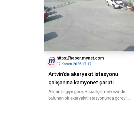
https://haber.mynet.com
07 Kasım 2025 17:17
Artvin’de akaryakıt istasyonu
çalışanına kamyonet çarptı
Alınan bilgiye göre, Hopa ilçe merkezinde
bulunan bir akaryakıt istasyonunda görevli
Yüksel Gaz, istasyon girişinde yo