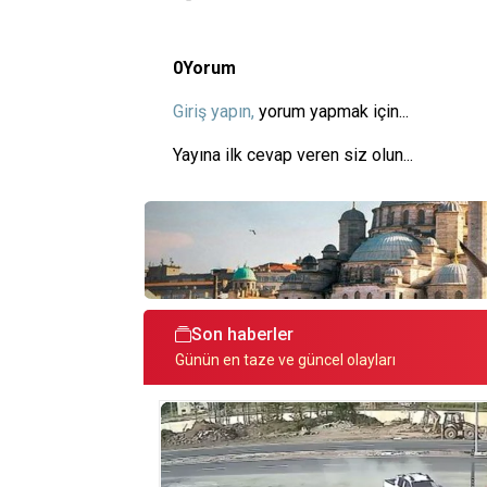
0
Yorum
Giriş yapın,
yorum yapmak için...
Yayına ilk cevap veren siz olun...
Son haberler
Günün en taze ve güncel olayları