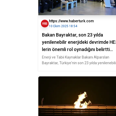
https://www.haberturk.com
10 Ekim 2025 18:54
Bakan Bayraktar, son 23 yılda
yenilenebilir enerjideki devrimde H
lerin önemli rol oynadığını belirtti
Ankara Haberleri
Enerji ve Tabii Kaynaklar Bakanı Alparslan
Bayraktar, Türkiye'nin son 23 yılda yenilenebili
enerjide büyük bir devrim