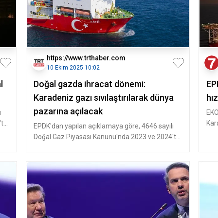
https://www.trthaber.com
10 Ekim 2025 10:02
l
Doğal gazda ihracat dönemi:
EP
Karadeniz gazı sıvılaştırılarak dünya
hı
pazarına açılacak
ı
EKO
'te
Kar
EPDK'dan yapılan açıklamaya göre, 4646 sayılı
Kar
Doğal Gaz Piyasası Kanunu'nda 2023 ve 2024'te
yapılan değişikliklerin a