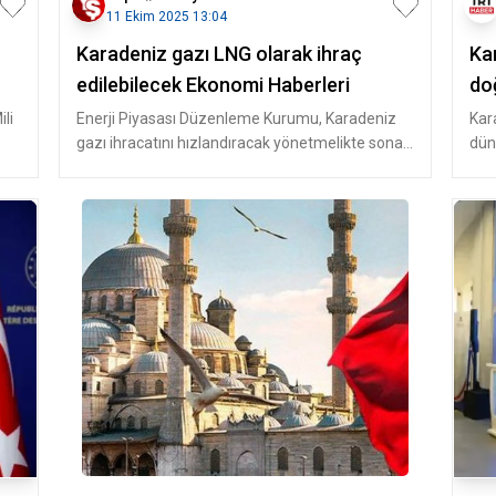
11 Ekim 2025 13:04
Karadeniz gazı LNG olarak ihraç
Ka
edilebilecek Ekonomi Haberleri
do
li
Enerji Piyasası Düzenleme Kurumu, Karadeniz
Kar
gazı ihracatını hızlandıracak yönetmelikte sona
dün
geldi. Yeni düzenlemeyle üre
san