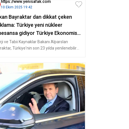
https://www.yenisafak.com
10 Ekim 2025 19:42
kan Bayraktar dan dikkat çeken
klama: Türkiye yeni nükleer
nesansa gidiyor Türkiye Ekonomisi
berleri
rji ve Tabii Kaynaklar Bakanı Alparslan
aktar, Türkiye'nin son 23 yılda yenilenebilir
rjide büyük bir devrim