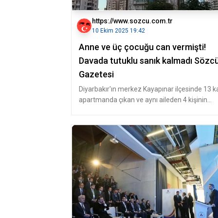
https://www.sozcu.com.tr
10 Ekim 2025 19:42
Anne ve üç çocuğu can vermişti!
Davada tutuklu sanık kalmadı Sözc
Gazetesi
Diyarbakır'ın merkez Kayapınar ilçesinde 13 ka
apartmanda çıkan ve aynı aileden 4 kişinin
öldüğü yangına ilişkin 3'ü