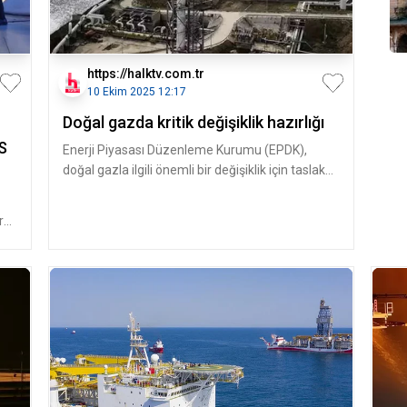
https://halktv.com.tr
10 Ekim 2025 12:17
Doğal gazda kritik değişiklik hazırlığı
ES
Enerji Piyasası Düzenleme Kurumu (EPDK),
doğal gazla ilgili önemli bir değişiklik için taslak
hazırladı.Doğal Gaz Piya
r