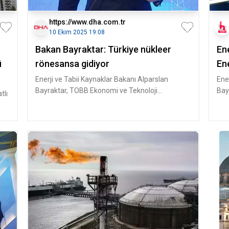
https://www.dha.com.tr
10 Ekim 2025 19:08
Bakan Bayraktar: Türkiye nükleer
Ene
ü
rönesansa gidiyor
En
Enerji ve Tabii Kaynaklar Bakanı Alparslan
Ene
Bayraktar, TOBB Ekonomi ve Teknoloji
Bay
tlı
Üniversitesi'nde (ETÜ) gerçekleştirilen
Üni