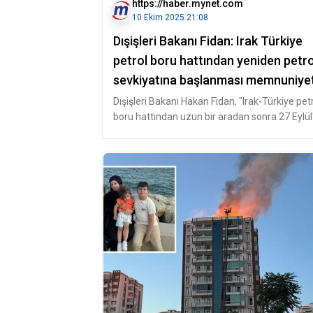
https://haber.mynet.com
10 Ekim 2025 21:08
Dışişleri Bakanı Fidan: Irak Türkiye
petrol boru hattından yeniden petro
sevkiyatına başlanması memnuniye
verici bir gelişme
Dışişleri Bakanı Hakan Fidan, "Irak-Türkiye pet
boru hattından uzun bir aradan sonra 27 Eylül
yeniden petrol sev