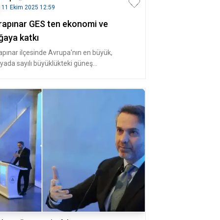
11 Ekim 2025 12:59
rapınar GES ten ekonomi ve
ğaya katkı
apınar ilçesinde Avrupa'nın en büyük,
yada sayılı büyüklükteki güneş
trallerinden biri olan Kalyon Karapınar