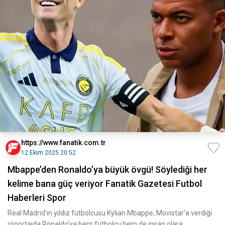
https://www.fanatik.com.tr
12 Ekim 2025 20:52
Mbappe’den Ronaldo’ya büyük övgü! Söylediği her
kelime bana güç veriyor Fanatik Gazetesi Futbol
Haberleri Spor
Real Madrid'in yıldız futbolcusu Kylian Mbappe, Movistar'a verdiği
röportajda Ronaldo'ya hem futbolcu hem de insan olara