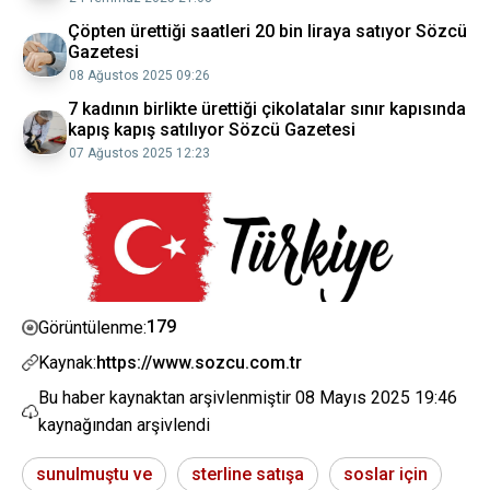
Çöpten ürettiği saatleri 20 bin liraya satıyor Sözcü
Gazetesi
08 Ağustos 2025 09:26
7 kadının birlikte ürettiği çikolatalar sınır kapısında
kapış kapış satılıyor Sözcü Gazetesi
07 Ağustos 2025 12:23
179
Görüntülenme:
Kaynak:
https://www.sozcu.com.tr
Bu haber kaynaktan arşivlenmiştir
08 Mayıs 2025 19:46
kaynağından arşivlendi
sunulmuştu ve
sterline satışa
soslar için