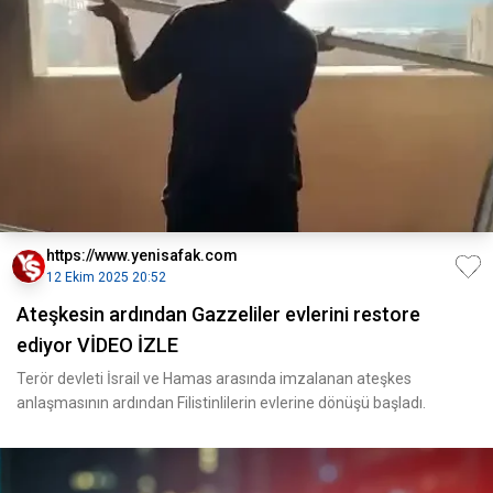
https://www.yenisafak.com
12 Ekim 2025 20:52
Ateşkesin ardından Gazzeliler evlerini restore
ediyor VİDEO İZLE
Terör devleti İsrail ve Hamas arasında imzalanan ateşkes
anlaşmasının ardından Filistinlilerin evlerine dönüşü başladı.