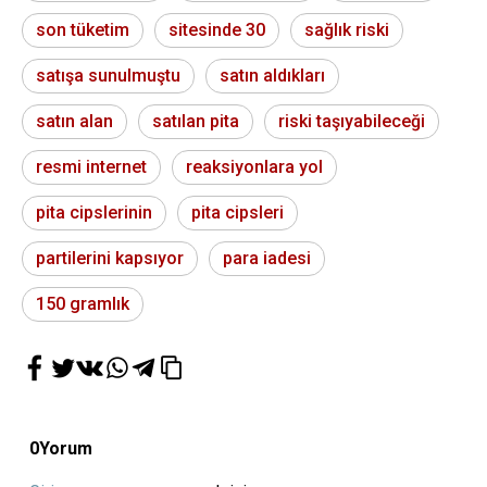
son tüketim
sitesinde 30
sağlık riski
satışa sunulmuştu
satın aldıkları
satın alan
satılan pita
riski taşıyabileceği
resmi internet
reaksiyonlara yol
pita cipslerinin
pita cipsleri
partilerini kapsıyor
para iadesi
150 gramlık
0
Yorum