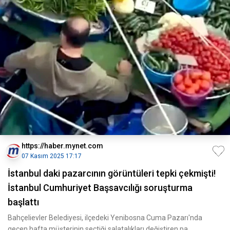
https://haber.mynet.com
07 Kasım 2025 17:17
İstanbul daki pazarcının görüntüleri tepki çekmişti!
İstanbul Cumhuriyet Başsavcılığı soruşturma
başlattı
Bahçelievler Belediyesi, ilçedeki Yenibosna Cuma Pazarı'nda
geçen hafta müşterinin seçtiği salatalıkları değiştiren pa