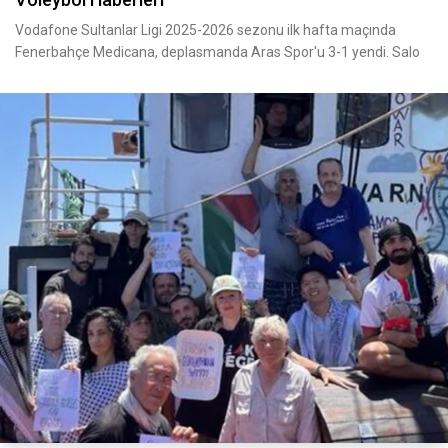
Vodafone Sultanlar Ligi 2025-2026 sezonu ilk hafta maçında
Fenerbahçe Medicana, deplasmanda Aras Spor'u 3-1 yendi. Salo