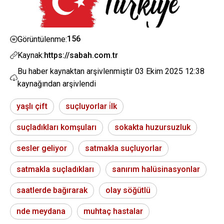
156
Görüntülenme:
Kaynak:
https://sabah.com.tr
Bu haber kaynaktan arşivlenmiştir
03 Ekim 2025 12:38
kaynağından arşivlendi
yaşlı çift
suçluyorlar i̇lk
suçladıkları komşuları
sokakta huzursuzluk
sesler geliyor
satmakla suçluyorlar
satmakla suçladıkları
sanırım halüsinasyonlar
saatlerde bağırarak
olay söğütlü
nde meydana
muhtaç hastalar