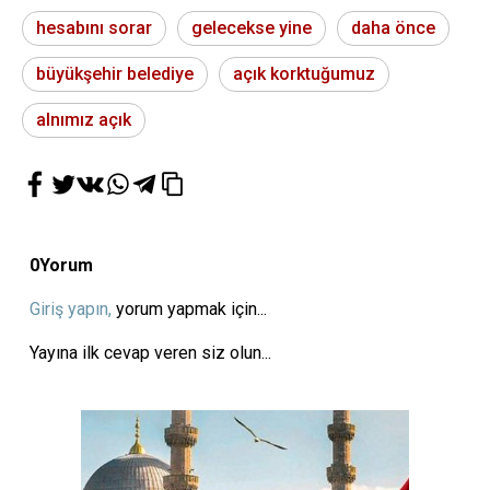
hesabını sorar
gelecekse yine
daha önce
büyükşehir belediye
açık korktuğumuz
alnımız açık
0
Yorum
Giriş yapın,
yorum yapmak için...
Yayına ilk cevap veren siz olun...