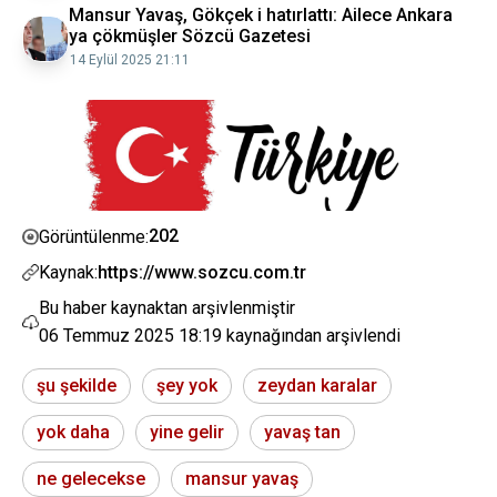
Mansur Yavaş, Gökçek i hatırlattı: Ailece Ankara
ya çökmüşler Sözcü Gazetesi
14 Eylül 2025 21:11
202
Görüntülenme:
Kaynak:
https://www.sozcu.com.tr
Bu haber kaynaktan arşivlenmiştir
06 Temmuz 2025 18:19
kaynağından arşivlendi
şu şekilde
şey yok
zeydan karalar
yok daha
yine gelir
yavaş tan
ne gelecekse
mansur yavaş