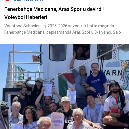
Fenerbahçe Medicana, Aras Spor u devirdi!
Voleybol Haberleri
Vodafone Sultanlar Ligi 2025-2026 sezonu ilk hafta maçında
Fenerbahçe Medicana, deplasmanda Aras Spor'u 3-1 yendi. Salo