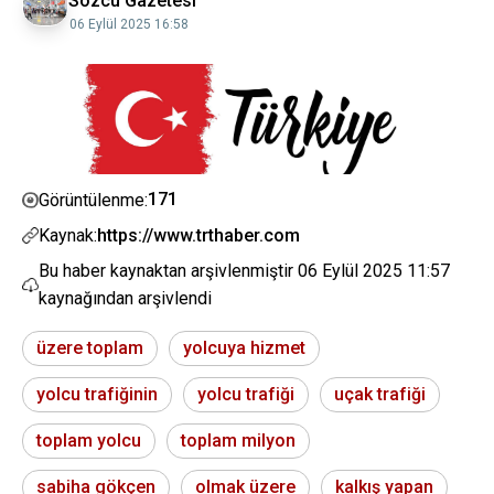
Sözcü Gazetesi
06 Eylül 2025 16:58
171
Görüntülenme:
Kaynak:
https://www.trthaber.com
Bu haber kaynaktan arşivlenmiştir
06 Eylül 2025 11:57
kaynağından arşivlendi
üzere toplam
yolcuya hizmet
yolcu trafiğinin
yolcu trafiği
uçak trafiği
toplam yolcu
toplam milyon
sabiha gökçen
olmak üzere
kalkış yapan