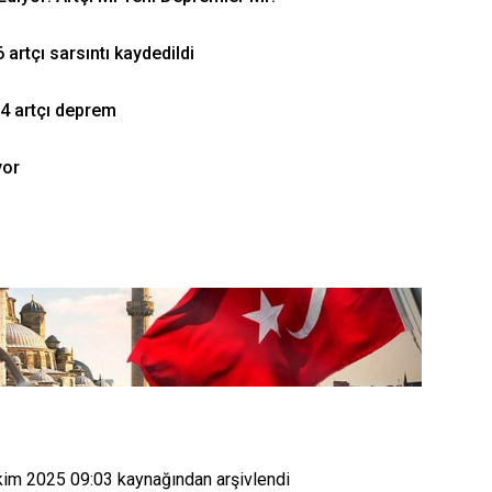
rtçı sarsıntı kaydedildi
34 artçı deprem
yor
kim 2025 09:03
kaynağından arşivlendi