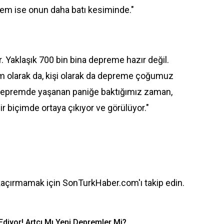
m ise onun daha batı kesiminde."
r. Yaklaşık 700 bin bina depreme hazır değil.
lum olarak da, kişi olarak da depreme çoğumuz
ir depremde yaşanan paniğe baktığımız zaman,
r biçimde ortaya çıkıyor ve görülüyor."
kaçırmamak için SonTurkHaber.com'ı takip edin.
diyor! Artçı Mı Yeni Depremler Mi?