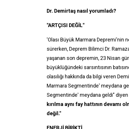
Dr. Demirtaş nasıl yorumladı?
"ARTÇISI DEĞİL"
'Olası Büyük
Marmara Depremi
'nin n
sürerken, Deprem Bilimci Dr. Ramaza
yaşanan son depremin, 23 Nisan günü
büyüklüğündeki sarsıntısının batısı
olasılığı hakkında da bilgi veren Demi
Marmara Segmentinde' meydana gel
Segmentinde' meydana geldi" diyen Dr.
kırılma aynı fay hattının devamı ol
değil."
ENERJİ BİRİKTİ