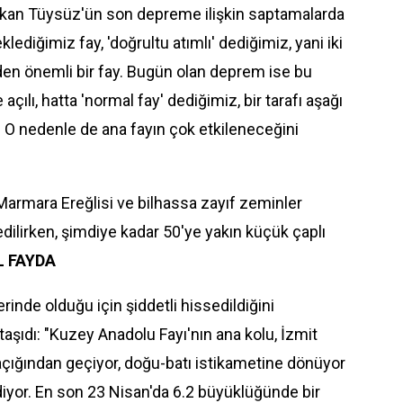
Okan Tüysüz'ün son depreme ilişkin saptamalarda
diğimiz fay, 'doğrultu atımlı' dediğimiz, yani iki
eden önemli bir fay. Bugün olan deprem ise bu
açılı, hatta 'normal fay' dediğimiz, bir tarafı aşağı
ü. O nedenle de ana fayın çok etkileneceğini
 Marmara Ereğlisi ve bilhassa zayıf zeminler
dilirken, şimdiye kadar 50'ye yakın küçük çaplı
 FAYDA
rinde olduğu için şiddetli hissedildiğini
aşıdı: "Kuzey Anadolu Fayı'nın ana kolu, İzmit
açığından geçiyor, doğu-batı istikametine dönüyor
yor. En son 23 Nisan'da 6.2 büyüklüğünde bir