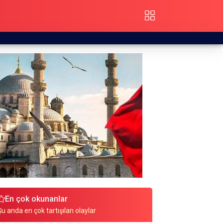
En çok okunanlar
Şu anda en çok tartışılan olaylar