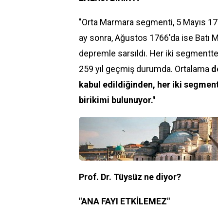
"Orta Marmara segmenti, 5 Mayıs 1766
ay sonra, Ağustos 1766'da ise Batı 
depremle sarsıldı. Her iki segmentt
259 yıl geçmiş durumda. Ortalama
d
kabul edildiğinden, her iki segment 
birikimi bulunuyor."
Prof. Dr. Tüysüz ne diyor?
"ANA FAYI ETKİLEMEZ"