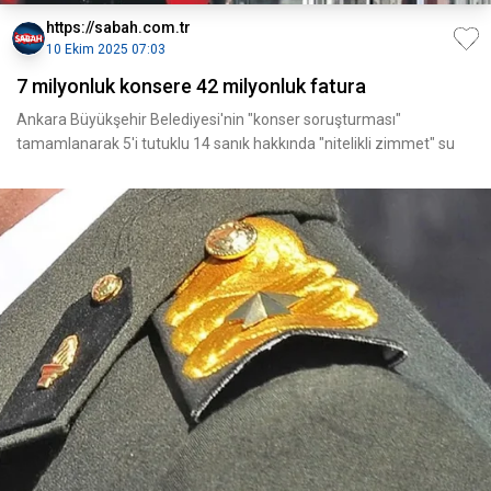
https://sabah.com.tr
10 Ekim 2025 07:03
7 milyonluk konsere 42 milyonluk fatura
Ankara Büyükşehir Belediyesi'nin "konser soruşturması"
tamamlanarak 5'i tutuklu 14 sanık hakkında "nitelikli zimmet" su