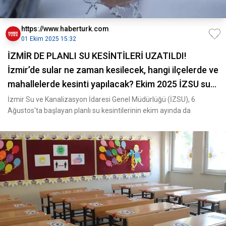
https://www.haberturk.com
01 Ekim 2025 15:32
İZMİR DE PLANLI SU KESİNTİLERİ UZATILDI!
İzmir’de sular ne zaman kesilecek, hangi ilçelerde ve
mahallelerde kesinti yapılacak? Ekim 2025 İZSU su
kesintisi programı
İzmir Su ve Kanalizasyon İdaresi Genel Müdürlüğü (İZSU), 6
Ağustos'ta başlayan planlı su kesintilerinin ekim ayında da