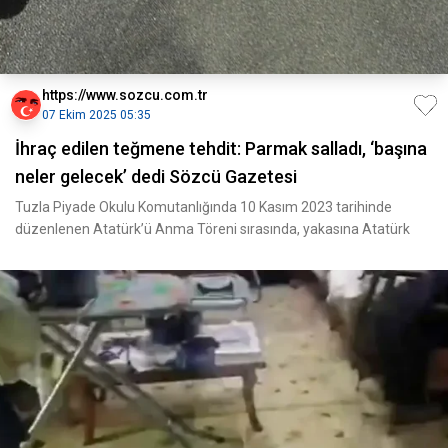
https://www.sozcu.com.tr
07 Ekim 2025 05:35
İhraç edilen teğmene tehdit: Parmak salladı, ‘başına
neler gelecek’ dedi Sözcü Gazetesi
Tuzla Piyade Okulu Komutanlığında 10 Kasım 2023 tarihinde
düzenlenen Atatürk’ü Anma Töreni sırasında, yakasına Atatürk