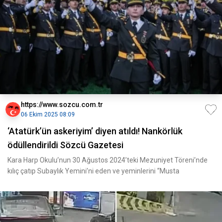
https://www.sozcu.com.tr
06 Ekim 2025 08:09
‘Atatürk’ün askeriyim’ diyen atıldı! Nankörlük
ödüllendirildi Sözcü Gazetesi
Kara Harp Okulu’nun 30 Ağustos 2024’teki Mezuniyet Töreni’nde
kılıç çatıp Subaylık Yemini’ni eden ve yeminlerini “Musta