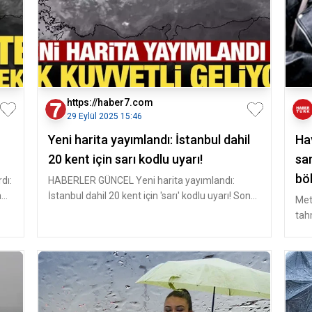
https://haber7.com
29 Eylül 2025 15:46
Yeni harita yayımlandı: İstanbul dahil
Ha
20 kent için sarı kodlu uyarı!
sar
bö
dı:
HABERLER GÜNCEL Yeni harita yayımlandı:
an
İstanbul dahil 20 kent için 'sarı' kodlu uyarı! Son
Met
dakika haberi..
tah
kesi