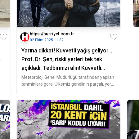
https://hurriyet.com.tr
02 Ekim 2025 11:32
Yarına dikkat! Kuvvetli yağış geliyor...
e
Prof. Dr. Şen, riskli yerleri tek tek
açıkladı: Tedbirinizi alın! Kuvvetli
fırtına, şimşek, yıldırım, dolu...
Meteoroloji Genel Müdürlüğü tarafından yapılan
tahminlere göre: Ülkemiz genelinin parçalı, yer
yer çok bulutlu, Marmara'