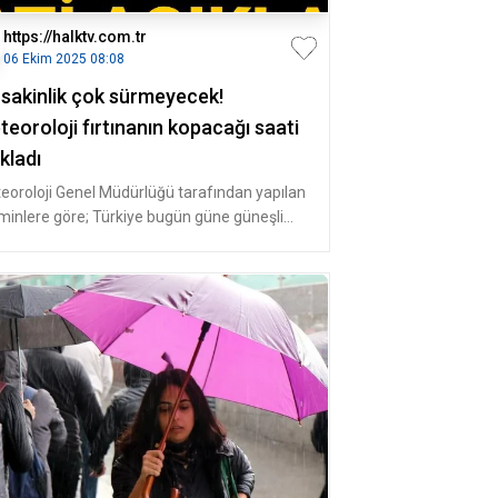
https://halktv.com.tr
06 Ekim 2025 08:08
 sakinlik çok sürmeyecek!
eoroloji fırtınanın kopacağı saati
kladı
eoroloji Genel Müdürlüğü tarafından yapılan
minlere göre; Türkiye bugün güne güneşli
a ile uyanacak. Hava dur