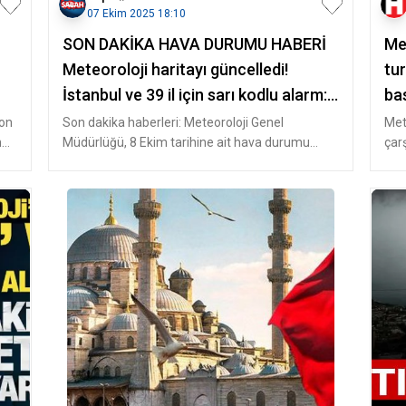
07 Ekim 2025 18:10
SON DAKİKA HAVA DURUMU HABERİ
Met
Meteoroloji haritayı güncelledi!
tur
İstanbul ve 39 il için sarı kodlu alarm:
bas
3 gün boyunca etkili olacak
son
Son dakika haberleri: Meteoroloji Genel
Met
n
Müdürlüğü, 8 Ekim tarihine ait hava durumu
çar
raporunu yayınladı. Rapora göre; yur
yağı