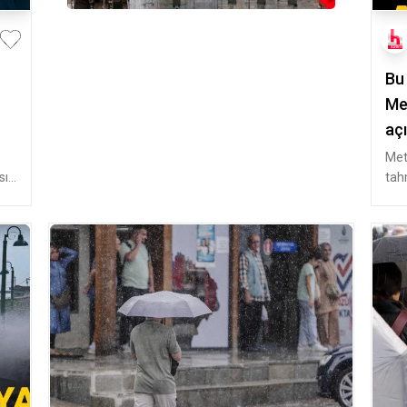
Bu
Met
açı
Met
ı!
tah
hav