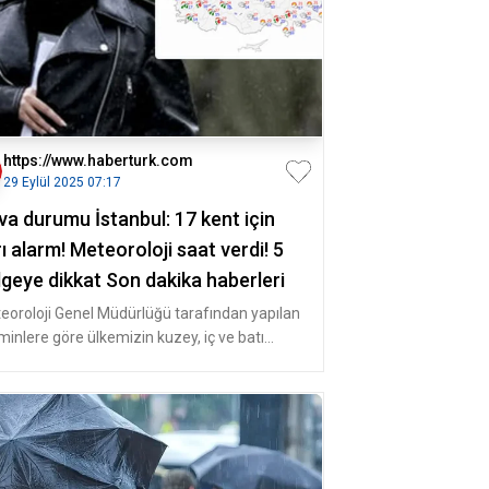
https://www.haberturk.com
29 Eylül 2025 07:17
va durumu İstanbul: 17 kent için
ı alarm! Meteoroloji saat verdi! 5
lgeye dikkat Son dakika haberleri
eoroloji Genel Müdürlüğü tarafından yapılan
minlere göre ülkemizin kuzey, iç ve batı
mlerinin parçalı, yer ye