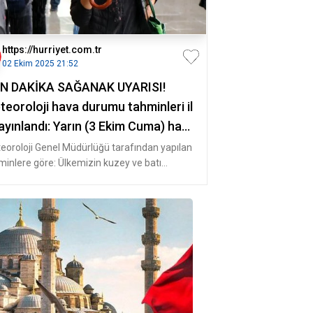
https://hurriyet.com.tr
02 Ekim 2025 21:52
N DAKİKA SAĞANAK UYARISI!
teoroloji hava durumu tahminleri il
yayınlandı: Yarın (3 Ekim Cuma) hava
ıl olacak, İstanbul da yağmur var
eoroloji Genel Müdürlüğü tarafından yapılan
minlere göre: Ülkemizin kuzey ve batı
 nerelere...
mlerinin, yer yer çok bulutl