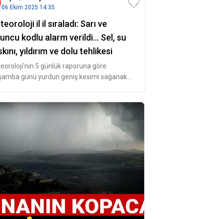
06 Ekim 2025 14:35
eoroloji il il sıraladı: Sarı ve
uncu kodlu alarm verildi... Sel, su
kını, yıldırım ve dolu tehlikesi
eoroloji'nin 5 günlük raporuna göre
şamba günü yurdun geniş kesimi sağanak
şların etkisi altına giriyor.SARI V