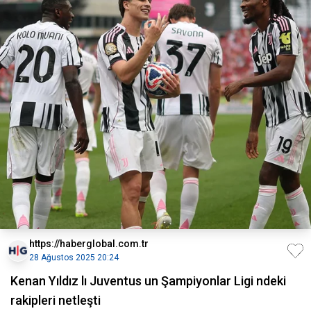
https://haberglobal.com.tr
28 Ağustos 2025 20:24
Kenan Yıldız lı Juventus un Şampiyonlar Ligi ndeki
rakipleri netleşti