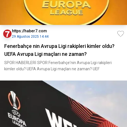
https://haber7.com
29 Ağustos 2025 14:44
Fenerbahçe nin Avrupa Ligi rakipleri kimler oldu?
UEFA Avrupa Ligi maçları ne zaman?
SPOR HABERLERİ SPOR Fenerbahçe'nin Avrupa Ligi rakipleri
kimler oldu? UEFA Avrupa Ligi maçları ne zaman? UEF