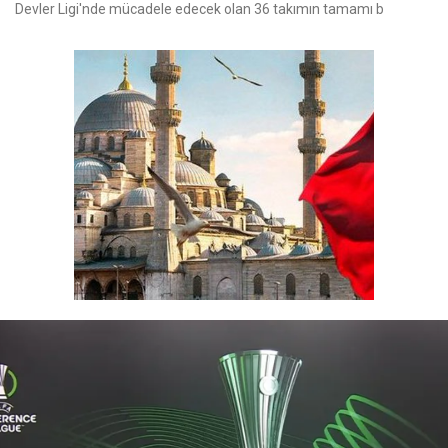
Devler Ligi'nde mücadele edecek olan 36 takımın tamamı b