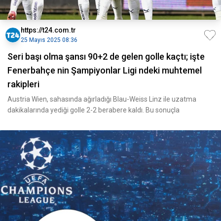
https://t24.com.tr
25 Mayıs 2025 08:36
Seri başı olma şansı 90+2 de gelen golle kaçtı; işte
Fenerbahçe nin Şampiyonlar Ligi ndeki muhtemel
rakipleri
Austria Wien, sahasında ağırladığı Blau-Weiss Linz ile uzatma
dakikalarında yediği golle 2-2 berabere kaldı. Bu sonuçla