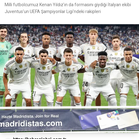
Milli futbolcumuz Kenan Yıldız'ın da formasını giydiği İtalyan ekibi
Juventus'un UEFA Şampiyonlar Ligi'ndeki rakipleri