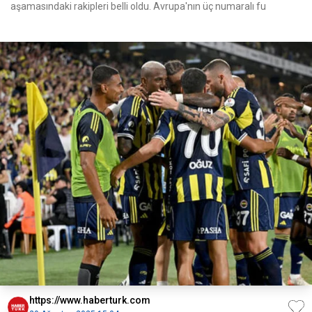
aşamasındaki rakipleri belli oldu. Avrupa'nın üç numaralı fu
https://www.haberturk.com