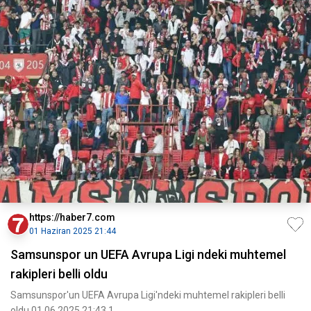
https://haber7.com
01 Haziran 2025 21:44
Samsunspor un UEFA Avrupa Ligi ndeki muhtemel
rakipleri belli oldu
Samsunspor'un UEFA Avrupa Ligi'ndeki muhtemel rakipleri belli
oldu 01.06.2025 21:43 1