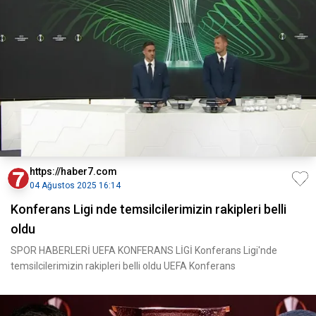
https://haber7.com
04 Ağustos 2025 16:14
Konferans Ligi nde temsilcilerimizin rakipleri belli
oldu
SPOR HABERLERİ UEFA KONFERANS LİGİ Konferans Ligi'nde
temsilcilerimizin rakipleri belli oldu UEFA Konferans