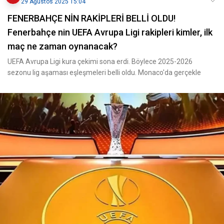
29 Ağustos 2025 15:04
FENERBAHÇE NİN RAKİPLERİ BELLİ OLDU!
Fenerbahçe nin UEFA Avrupa Ligi rakipleri kimler, ilk
maç ne zaman oynanacak?
UEFA Avrupa Ligi kura çekimi sona erdi. Böylece 2025-2026
sezonu lig aşaması eşleşmeleri belli oldu. Monaco'da gerçekle