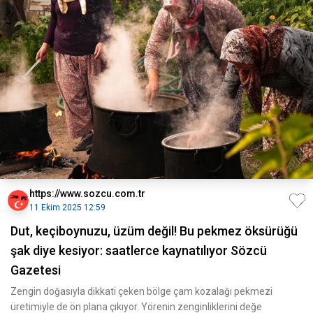
https://www.sozcu.com.tr
11 Ekim 2025 12:59
Dut, keçiboynuzu, üzüm değil! Bu pekmez öksürüğü
şak diye kesiyor: saatlerce kaynatılıyor Sözcü
Gazetesi
Zengin doğasıyla dikkati çeken bölge çam kozalağı pekmezi
üretimiyle de ön plana çıkıyor. Yörenin zenginliklerini değe