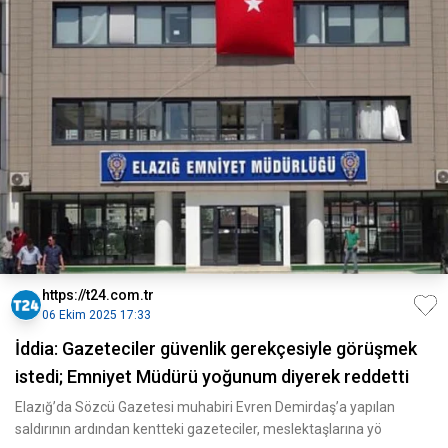
https://t24.com.tr
06 Ekim 2025 17:33
İddia: Gazeteciler güvenlik gerekçesiyle görüşmek
istedi; Emniyet Müdürü yoğunum diyerek reddetti
Elazığ’da Sözcü Gazetesi muhabiri Evren Demirdaş’a yapılan
saldırının ardından kentteki gazeteciler, meslektaşlarına yö