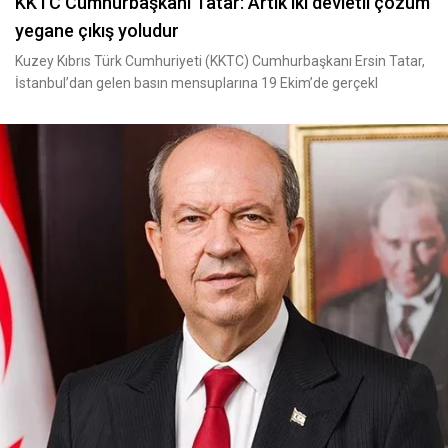
KKTC Cumhurbaşkanı Tatar: Artık iki devletli çözüm
yegane çıkış yoludur
Kuzey Kıbrıs Türk Cumhuriyeti (KKTC) Cumhurbaşkanı Ersin Tatar,
İstanbul’dan gelen basın mensuplarına 19 Ekim’de gerçekl