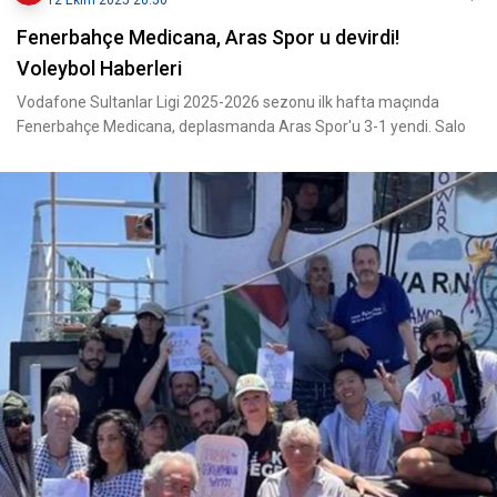
12 Ekim 2025 20:50
Fenerbahçe Medicana, Aras Spor u devirdi!
Voleybol Haberleri
Vodafone Sultanlar Ligi 2025-2026 sezonu ilk hafta maçında
Fenerbahçe Medicana, deplasmanda Aras Spor'u 3-1 yendi. Salo