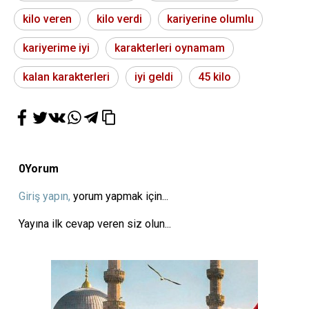
kilo veren
kilo verdi
kariyerine olumlu
kariyerime iyi
karakterleri oynamam
kalan karakterleri
iyi geldi
45 kilo
0
Yorum
Giriş yapın,
yorum yapmak için...
Yayına ilk cevap veren siz olun...