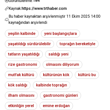
184
Görüntülenme:
Kaynak:
https://www.trthaber.com
Bu haber kaynaktan arşivlenmiştir
11 Ekim 2025 14:00
kaynağından arşivlendi
yeşilin kalbinde
yeni başlangıçlara
yaşatıldığı sürdürülebilir
toprağın bereketiyle
tatların yaşatıldığı
saldığı yeni
rize gastronomi
olmasını diliyorum
mutfak kültürü
kültürünün kök
kültürü bu
kök saldığı
kalbinde toprağın
ilham olmasını
gastronomi günleri
etkinliğin yerel
emine erdoğan