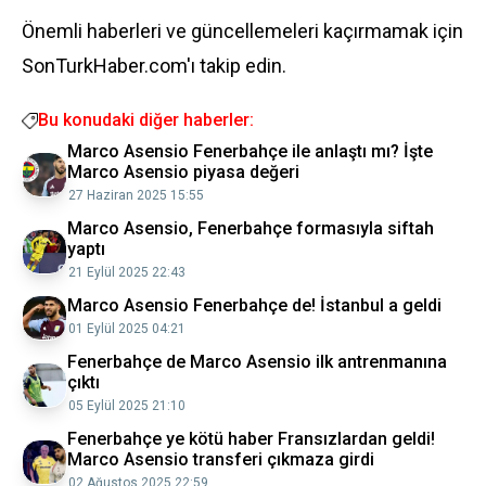
Önemli haberleri ve güncellemeleri kaçırmamak için
SonTurkHaber.com'ı takip edin.
Bu konudaki diğer haberler:
Marco Asensio Fenerbahçe ile anlaştı mı? İşte
Marco Asensio piyasa değeri
27 Haziran 2025 15:55
Marco Asensio, Fenerbahçe formasıyla siftah
yaptı
21 Eylül 2025 22:43
Marco Asensio Fenerbahçe de! İstanbul a geldi
01 Eylül 2025 04:21
Fenerbahçe de Marco Asensio ilk antrenmanına
çıktı
05 Eylül 2025 21:10
Fenerbahçe ye kötü haber Fransızlardan geldi!
Marco Asensio transferi çıkmaza girdi
02 Ağustos 2025 22:59