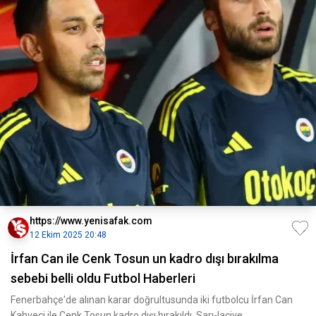
https://www.yenisafak.com
12 Ekim 2025 20:48
İrfan Can ile Cenk Tosun un kadro dışı bırakılma
sebebi belli oldu Futbol Haberleri
Fenerbahçe'de alınan karar doğrultusunda iki futbolcu İrfan Can
Kahveci ile Cenk Tosun kadro dışı bırakıldı. Sarı-lacive