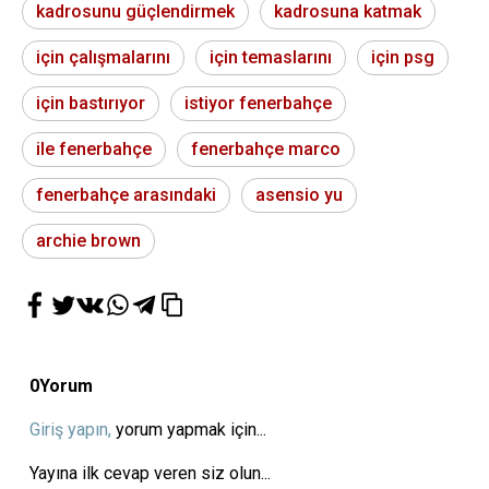
kadrosunu güçlendirmek
kadrosuna katmak
için çalışmalarını
için temaslarını
için psg
için bastırıyor
istiyor fenerbahçe
ile fenerbahçe
fenerbahçe marco
fenerbahçe arasındaki
asensio yu
archie brown
0
Yorum
Giriş yapın,
yorum yapmak için...
Yayına ilk cevap veren siz olun...