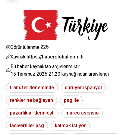
225
Görüntülenme:
Kaynak:
https://haberglobal.com.tr
Bu haber kaynaktan arşivlenmiştir
15 Temmuz 2025 21:20
kaynağından arşivlendi
transfer döneminde
sürüyor i̇spanyol
renklerine bağlayan
psg ile
pazarlıklar derinleşti
marco asensio
lacivertliler psg
katmak istiyor