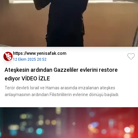
https://www.yenisafak.com
12 Ekim 2025 20:52
Ateşkesin ardından Gazzeliler evlerini restore
ediyor VİDEO İZLE
Terör devleti İsrail ve Hamas arasında imzalanan ateşkes
anlaşmasının ardından Filistinlilerin evlerine dönüşü başladı.