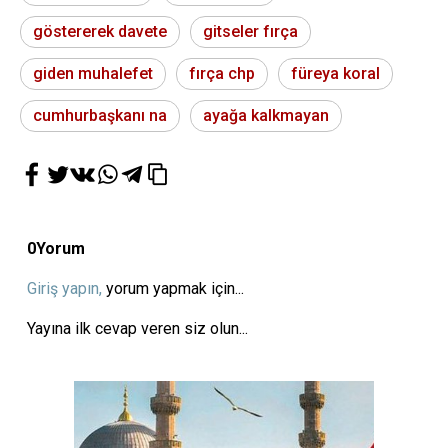
göstererek davete
gitseler fırça
giden muhalefet
fırça chp
füreya koral
cumhurbaşkanı na
ayağa kalkmayan
0
Yorum
Giriş yapın,
yorum yapmak için...
Yayına ilk cevap veren siz olun...