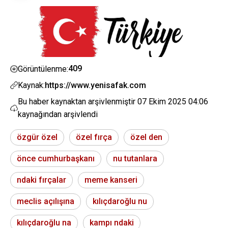
409
Görüntülenme:
Kaynak:
https://www.yenisafak.com
Bu haber kaynaktan arşivlenmiştir
07 Ekim 2025 04:06
kaynağından arşivlendi
özgür özel
özel fırça
özel den
önce cumhurbaşkanı
nu tutanlara
ndaki fırçalar
meme kanseri
meclis açılışına
kılıçdaroğlu nu
kılıçdaroğlu na
kampı ndaki