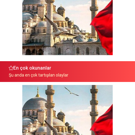
En çok okunanlar
Şu anda en çok tartışılan olaylar