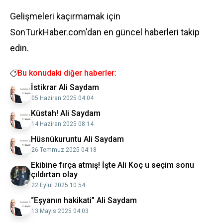
Gelişmeleri kaçırmamak için
SonTurkHaber.com'dan en güncel haberleri takip
edin.
Bu konudaki diğer haberler:
İstikrar Ali Saydam
05 Haziran 2025 04:04
Küstah! Ali Saydam
14 Haziran 2025 08:14
Hüsnükuruntu Ali Saydam
26 Temmuz 2025 04:18
Ekibine fırça atmış! İşte Ali Koç u seçim sonu
çıldırtan olay
22 Eylül 2025 10:54
“Eşyanın hakikati” Ali Saydam
13 Mayıs 2025 04:03