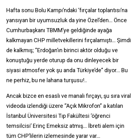
Hafta sonu Bolu Kampı’ndaki ‘fırçalar toplantısı’na
yansıyan bir uyumsuzluk da yine Özel’den… Önce
Cumhurbaşkanı TBMM’ye geldiğinde ayağa
kalkmayan CHP milletvekillerini fırçalamıştı… Şimdi
de kalkmış; “Erdoğan’ın birinci aktör olduğu ve
konuştuğu yerde oturup da onu dinleyecek bir
siyasi atmosfer yok şu anda Türkiye’de” diyor… Bu
ne perhiz, bu ne lahana turşusu!..
Ancak bizce en esaslı ve manalı fırçayı, şu sıra viral
videoda izlendiği üzere “Açık Mikrofon” a katılan
İstanbul Üniversitesi Tıp Fakültesi ‘öğrenci
temsilcisi’ Erinç Emeksiz atmış… İbreti alem için
tüm CHP’lilerin izlemesinde yarar var…