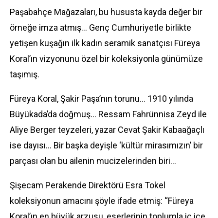
Paşabahçe Mağazaları, bu hususta kayda değer bir
örneğe imza atmış… Genç Cumhuriyetle birlikte
yetişen kuşağın ilk kadın seramik sanatçısı Füreya
Koral’ın vizyonunu özel bir koleksiyonla günümüze
taşımış.
Füreya Koral, Şakir Paşa’nın torunu… 1910 yılında
Büyükada’da doğmuş… Ressam Fahrünnisa Zeyd ile
Aliye Berger teyzeleri, yazar Cevat Şakir Kabaağaçlı
ise dayısı... Bir başka deyişle ‘kültür mirasımızın’ bir
parçası olan bu ailenin mucizelerinden biri…
Şişecam Perakende Direktörü Esra Tokel
koleksiyonun amacını şöyle ifade etmiş: “Füreya
Koral’ın en büyük arzusu, eserlerinin toplumla iç içe,