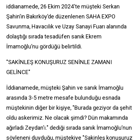
iddianamede, 26 Ekim 2024'te müşteki Serkan
Şahin’in Bakırköy’de düzenlenen SAHA EXPO
Savunma, Havacılık ve Uzay Sanayi Fuarı alanında
dolaştığı sırada tesadüfen sanık
Ekrem
İmamoğlu
’nu gördüğü belirtildi.
"SAKİNLEŞ KONUŞURUZ SENİNLE ZAMANI
GELİNCE"
İddianamede, müşteki Şahin ve sanık İmamoğlu
arasında 3-5 metre mesafe bulunduğu esnada
müştekinin diğer bir kişiye, "Burada geziyor da şehit
oldu askerimiz. Ne olacak şimdi? Dün makamında
ağırladı Zeydan'ı." dediği sırada sanık İmamoğlu’nun
söyleneni duyduğu, müştekiye "Sakinleş konuşuruz