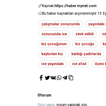
Kaynak:
https://haber.mynet.com
Bu haber kaynaktan arşivlenmiştir
13 E
çalışmalar sonucunda
yaşındaki
sonucunda ise
sevk edildi
n
kız çocuğunun
kız çocuğu
k
kaybolan kız
kaldığı çadırlarda
ise yaşındaki
ise afad
ilçesi
0
Yorum
Giriş yapın,
yorum yapmak için...