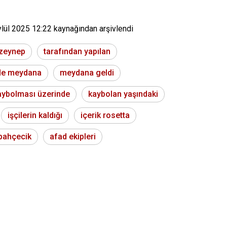
ylül 2025 12:22
kaynağından arşivlendi
 zeynep
tarafından yapılan
de meydana
meydana geldi
aybolması üzerinde
kaybolan yaşındaki
işçilerin kaldığı
içerik rosetta
 bahçecik
afad ekipleri