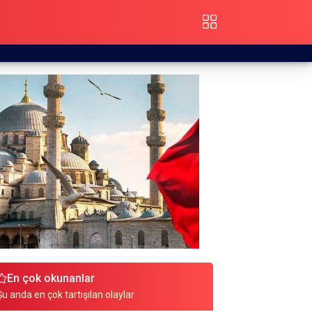
En çok okunanlar
Şu anda en çok tartışılan olaylar