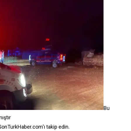
Bu
ıştır
 SonTurkHaber.com'ı takip edin.