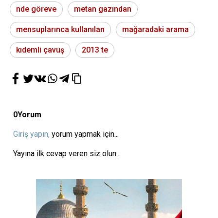
nde göreve
metan gazından
mensuplarınca kullanılan
mağaradaki arama
kıdemli çavuş
2013 te
0
Yorum
Giriş yapın,
yorum yapmak için...
Yayına ilk cevap veren siz olun...