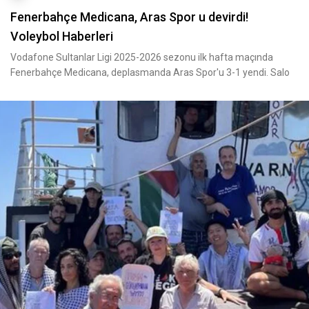
Fenerbahçe Medicana, Aras Spor u devirdi!
Voleybol Haberleri
Vodafone Sultanlar Ligi 2025-2026 sezonu ilk hafta maçında
Fenerbahçe Medicana, deplasmanda Aras Spor'u 3-1 yendi. Salo