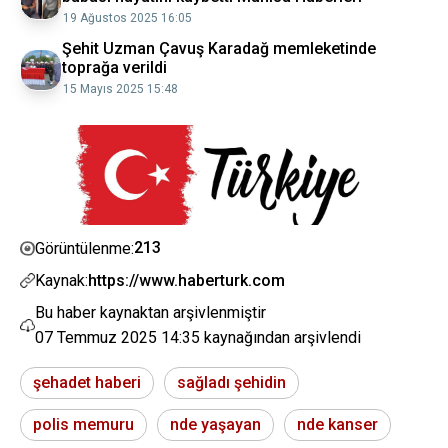
19 Ağustos 2025 16:05
Şehit Uzman Çavuş Karadağ memleketinde
toprağa verildi
15 Mayıs 2025 15:48
213
Görüntülenme:
Kaynak:
https://www.haberturk.com
Bu haber kaynaktan arşivlenmiştir
07 Temmuz 2025 14:35
kaynağından arşivlendi
şehadet haberi
sağladı şehidin
polis memuru
nde yaşayan
nde kanser