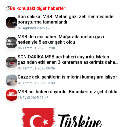
Bu konudaki diğer haberler:
Son dakika: MSB: Metan gazı zehirlenmesinde
soruşturma tamamlandı
07 Ağustos 2025 12:30
MSB den acı haber: Mağarada metan gazı
nedeniyle 5 asker şehit oldu
06 Temmuz 2025 17:30
SON DAKİKA MSB acı haberi duyurdu: Metan
gazından etkilenen 3 kahraman askerimiz daha
şehit oldu
07 Temmuz 2025 08:36
Gazze deki şehitlerin isimlerini kumaşlara işliyor
01 Temmuz 2025 13:33
MSB acı haberi duyurdu: Bir askerimiz şehit oldu
18 Eylül 2025 07:46