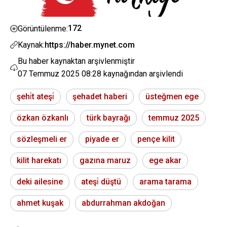
172
Görüntülenme:
Kaynak:
https://haber.mynet.com
Bu haber kaynaktan arşivlenmiştir
07 Temmuz 2025 08:28
kaynağından arşivlendi
şehi̇t ateşi̇
şehadet haberi
üsteğmen ege
özkan özkanlı
türk bayrağı
temmuz 2025
sözleşmeli er
piyade er
pençe kilit
kilit harekatı
gazına maruz
ege akar
deki ailesine
ateşi̇ düştü
arama tarama
ahmet kuşak
abdurrahman akdoğan