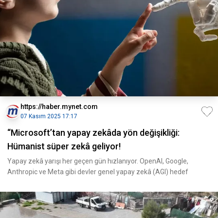
https://haber.mynet.com
07 Kasım 2025 17:17
“Microsoft’tan yapay zekâda yön değişikliği:
Hümanist süper zekâ geliyor!
Yapay zekâ yarışı her geçen gün hızlanıyor. OpenAI, Google,
Anthropic ve Meta gibi devler genel yapay zekâ (AGI) hedef