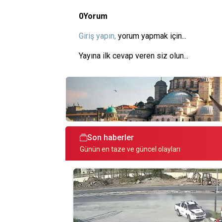
0
Yorum
Giriş yapın,
yorum yapmak için...
Yayına ilk cevap veren siz olun...
Son haberler
Günün en taze ve güncel olayları