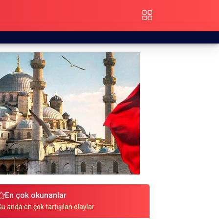
En çok okunanlar
Şu anda en çok tartışılan olaylar