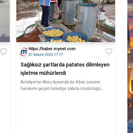
https://haber.mynet.com
07 Kasım 2025 17:17
Sağlıksız şartlarda patates dilimleyen
işletme mühürlendi
Antalya’nın Aksu ilçesinde bir ihbar üzerine
harekete geçen belediye zabıta müdürlüğü
ekipleri, Aksu İlçe Tarım ve Orm