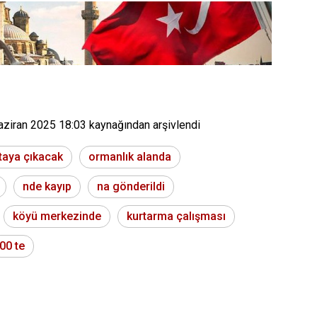
aziran 2025 18:03
kaynağından arşivlendi
taya çıkacak
ormanlık alanda
nde kayıp
na gönderildi
köyü merkezinde
kurtarma çalışması
00 te