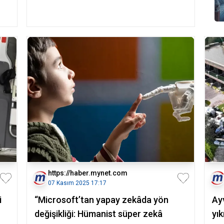
https://haber.mynet.com
07 Kasım 2025 17:17
i
“Microsoft’tan yapay zekâda yön
Ay
değişikliği: Hümanist süper zekâ
yık