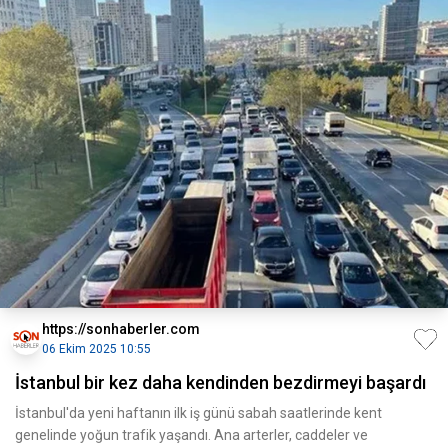
https://sonhaberler.com
06 Ekim 2025 10:55
İstanbul bir kez daha kendinden bezdirmeyi başardı
İstanbul'da yeni haftanın ilk iş günü sabah saatlerinde kent
genelinde yoğun trafik yaşandı. Ana arterler, caddeler ve