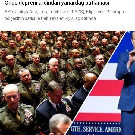
Önce deprem ardından yanardağ patlaması
ABD Jeolojik Araştırmalar Merkezi (USGS), Filipinler'in Palompon
bölgesinin batısı ile Cebu eyaleti kıyısı açıklarında