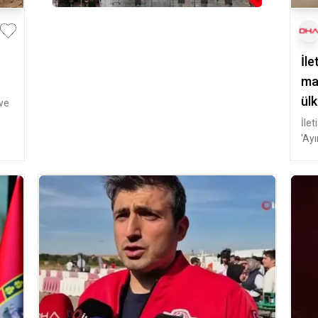
İle
ma
ülk
 ve
İlet
'Ayı
Mer