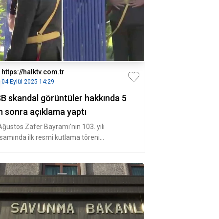
https://halktv.com.tr
04 Eylül 2025 14:29
B skandal görüntüler hakkında 5
n sonra açıklama yaptı
Ağustos Zafer Bayramı'nın 103. yılı
samında ilk resmi kutlama töreni
tkabir’de düzenlendi. Törene Cumhurba