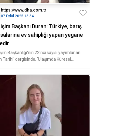
https://www.dha.com.tr
07 Eylül 2025 15:54
tişim Başkanı Duran: Türkiye, barış
salarına ev sahipliği yapan yegane
edir
işim Başkanlığı'nın 22'nci sayısı yayımlanan
n Tarihi' dergisinde, 'Ulaşımda Küresel
kez, Diplomaside Güçlü O