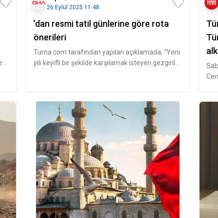
26 Eylül 2025 11:48
’dan resmi tatil günlerine göre rota
Tü
önerileri
Tü
alk
Turna.com tarafından yapılan açıklamada, “Yeni
e
yılı keyifli bir şekilde karşılamak isteyen gezginler
Sab
için Avrupa ve Türk
Cem
Müzi