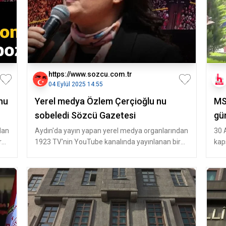
https://www.sozcu.com.tr
04 Eylül 2025 14:55
nu
Yerel medya Özlem Çerçioğlu nu
MS
sobeledi Sözcü Gazetesi
gü
dan
Aydın'da yayın yapan yerel medya organlarından
30 
r
1923 TV'nin YouTube kanalında yayınlanan bir
kap
videoda İbrahim Gürdal dikk
Anı