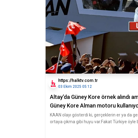
https://halktv.com.tr
03 Ekim 2025 05:12
Altay’da Güney Kore örnek alındı a
Güney Kore Alman motoru kullanıy
KAAN olayı gösterdi ki, gerçeklerin er ya da ge
ortaya çıkma gibi huyu var.Fakat Türkiye öyle b
hale getirildi ki,