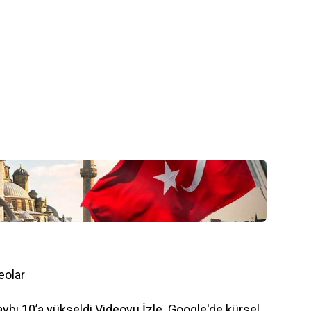
eolar
ybı 10’a yükseldi Videoyu İzle
Google'de kürsel