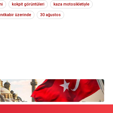
ni
kokpit görüntüleri
kaza motosikletiyle
nıtkabir üzerinde
30 ağustos