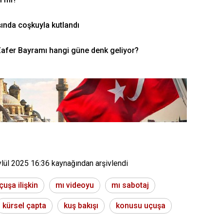
ında coşkuyla kutlandı
Zafer Bayramı hangi güne denk geliyor?
ylül 2025 16:36
kaynağından arşivlendi
çuşa ilişkin
mı videoyu
mı sabotaj
kürsel çapta
kuş bakışı
konusu uçuşa