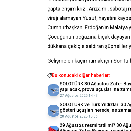
çapta erişim krizi: Arıza mı, sabotaj
virajı alamayan Yusuf, hayatını kaybe
Cumhurbaşkanı Erdoğan'ın Malatya'ya
Çocuğunun boğazına bıçak dayayan ca
dükkana çekiçle saldıran şüpheliler 
Gelişmeleri kaçırmamak için SonTurk
Bu konudaki diğer haberler:
SOLOTÜRK 30 Ağustos Zafer Bayr
yapılacak, prova uçuşları ne zam
27 Ağustos 2025 14:47
SOLOTÜRK ve Türk Yıldızları 30 A
gösteri uçuşları nerede, ne zama
28 Ağustos 2025 15:06
29 Ağustos resmi tatil mi? 30 Ağ
Ağustos Zafer Bayramı resmi tati