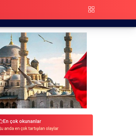
En çok okunanlar
Şu anda en çok tartışılan olaylar