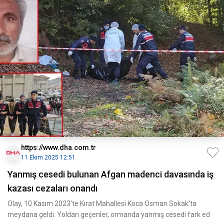
https://www.dha.com.tr
11 Ekim 2025 12:51
Yanmış cesedi bulunan Afgan madenci davasında iş
kazası cezaları onandı
Olay, 10 Kasım 2023'te Kırat Mahallesi Koca Osman Sokak'ta
meydana geldi. Yoldan geçenler, ormanda yanmış cesedi fark ed