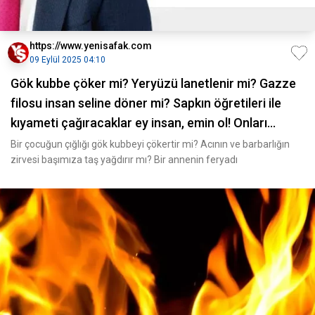
https://www.yenisafak.com
09 Eylül 2025 04:10
Gök kubbe çöker mi? Yeryüzü lanetlenir mi? Gazze
filosu insan seline döner mi? Sapkın öğretileri ile
kıyameti çağıracaklar ey insan, emin ol! Onları
silahla durdurmak, korku ile sindirmek zorundayız.
Bir çocuğun çığlığı gök kubbeyi çökertir mi? Acının ve barbarlığın
zirvesi başımıza taş yağdırır mı? Bir annenin feryadı
İbrahim Karagül