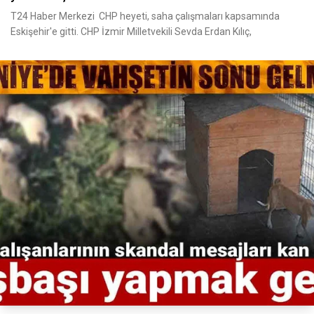
T24 Haber Merkezi CHP heyeti, saha çalışmaları kapsamında
Eskişehir'e gitti. CHP İzmir Milletvekili Sevda Erdan Kılıç,